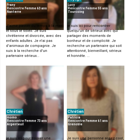
Frany
Lucy
Rencontre Femme 63 ans
Rencontre Femme 55 ans
Nanterre
Tourcoing
J'aime passer du temps à la mer
je suis ici pour rencontrer
et sous le soleil. Je suis
quelqu'un de sérieux avec qui
chrétienne et divorcée, avec des
partager des moments de
enfants adultes. Je n'ai pas
bonheur et de complicité. Je
d'animaux de compagnie. Je
recherche un partenaire qui soit
suis à la recherche d'un
attentionné, bienveillant, sérieux
partenaire sérieux...
et honnête. ...
Chrétien
Chrétien
momo
Patricia
Rencontre Femme 73 ans
Rencontre Femme 61 ans
Argenteuil
Grenoble
je suis ici pour trouver une
Je suis une personne assez cool,