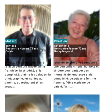
Motard
Chrétien
ephtalia
patounette
Rencontre Homme 74 ans
Rencontre Femme 72 ans
Calais
Noisy-le-grand
retraité, à la recherche d'une
retraitée, je cherche à rencontrer
relation sérieuse basée sur la
une personne simple, honnête et
franchise, la sincérité, et la
sincère pour partager des
complicité. J'aime les balades, la
moments de tendresse et de
photographie, les sorties au
complicité. Je suis une femme
cinéma, au restaurant et les
franche, fidèle et pleine de
voyag...
gaieté, j'aim...