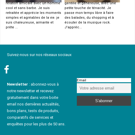
relation amicale avec un homme
gentille et généreuse, avec une
cool et sans barbe. Je suis
petite touche de ténacité. Je
retraitée et apprécie les moments
passe mon temps libre à faire
simples et agréables de la vie. je
des balades, du shopping et à
suis chaleureuse, aimante et
écouter de la musique rock.
prête ...
J'appréc...
Suivez-nous sur nos réseaux sociaux
Email
Newsletter
: abonnez-vous à
notre newsletter et recevez
gratuitement dans votre boite
email nos dernières actualités,
bons plans, tests de produits,
comparatifs de services et
enquêtes pour les plus de 50 ans.