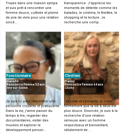
Troyes dans une maison sympa
transparence. J’apprécie les
et suis prêt à rencontrer une
moments de détente comme les
femme douce, cultivée et pleine
balades, le cinéma, le théâtre, le
de joie de vivre pour une relation
shopping et la lecture. Je
sincè...
recherche une comp...
Fonctionnaire
Chrétien
diane94
Franny
Rencontre Femme 52 ans
Rencontre Femme 64 ans
Ivry-sur-Seine
Clichy
Je suis ici pour rencontrer une
, secrète et souriante, je crois
personne croyante et pratiquante.
fermement que la vie à deux est
Dans la vie, j'aime passer du
plus douce. Divorcée, je suis à la
temps à lire, regarder des
recherche d’une relation
documentaires, visiter des
sérieuse avec un homme
musées et explorer le
respectueux et bienveillant,
développement person...
idéalement de ...