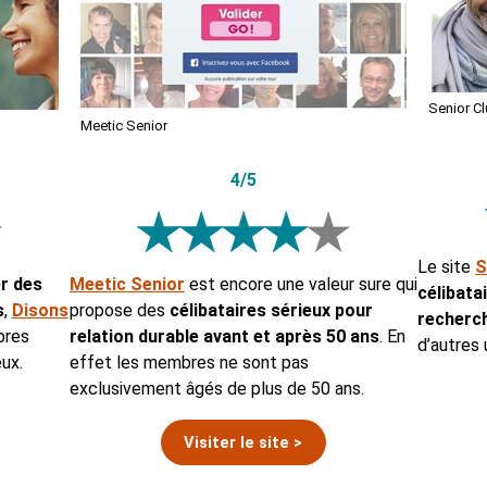
Senior Cl
Meetic Senior
4/5
Le site
S
er des
Meetic Senior
est encore une valeur sure qui
célibata
s
,
Disons
propose des
célibataires sérieux pour
recherch
bres
relation durable avant et après 50 ans
. En
d’autres 
eux.
effet les membres ne sont pas
exclusivement âgés de plus de 50 ans.
Visiter le site >