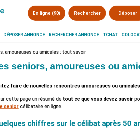
En ligne (90)
Rechercher
Déposer
DÉPOSER ANNONCE
RECHERCHER ANNONCE
TCHAT
COLOCAT
s, amoureuses ou amicales : tout savoir
es seniors, amoureuses ou amic
aitez faire de nouvelles rencontres amoureuses ou amicales
sur cette page un résumé de
tout ce que vous devez savoir
po
e senior
célibataire en ligne.
uelques chiffres sur le célibat après 50 a