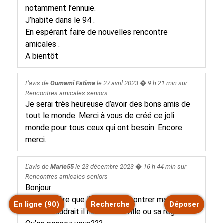
notamment l’ennuie.
J’habite dans le 94 .
En espérant faire de nouvelles rencontre
amicales .
A bientôt
L'avis de
Oumami Fatima
le
27 avril 2023
� 9 h 21 min sur
Rencontres amicales seniors
Je serai très heureuse d’avoir des bons amis de
tout le monde. Merci à vous de créé ce joli
monde pour tous ceux qui ont besoin. Encore
merci.
L'avis de
Marie55
le
23 décembre 2023
� 16 h 44 min sur
Rencontres amicales seniors
Bonjour
C’est de dire que l’on veut rencontrer mais
En ligne (90)
Recherche
Déposer
encore faudrait il nommer sa ville ou sa région???