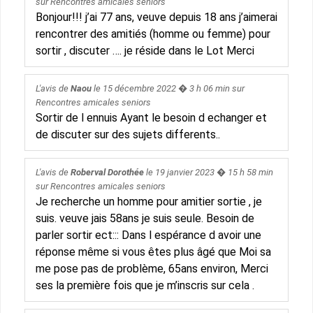
sur
Rencontres amicales seniors
Bonjour!!! j’ai 77 ans, veuve depuis 18 ans j’aimerai
rencontrer des amitiés (homme ou femme) pour
sortir , discuter …. je réside dans le Lot Merci
L'avis de
Naou
le
15 décembre 2022
� 3 h 06 min sur
Rencontres amicales seniors
Sortir de l ennuis Ayant le besoin d echanger et
de discuter sur des sujets differents..
L'avis de
Roberval Dorothée
le
19 janvier 2023
� 15 h 58 min
sur
Rencontres amicales seniors
Je recherche un homme pour amitier sortie , je
suis. veuve jais 58ans je suis seule. Besoin de
parler sortir ect::: Dans l espérance d avoir une
réponse même si vous êtes plus âgé que Moi sa
me pose pas de problème, 65ans environ, Merci
ses la première fois que je m’inscris sur cela .