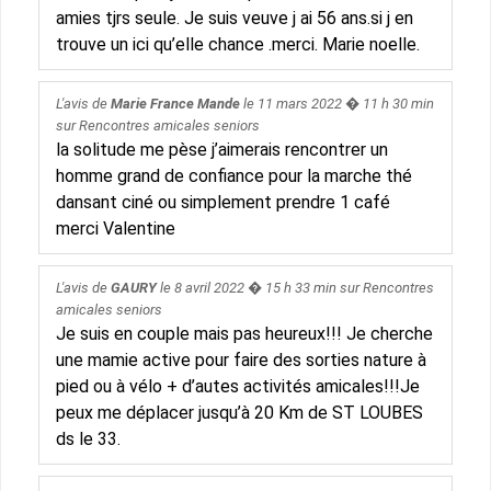
amies tjrs seule. Je suis veuve j ai 56 ans.si j en
trouve un ici qu’elle chance .merci. Marie noelle.
L'avis de
Marie France Mande
le
11 mars 2022
� 11 h 30 min
sur
Rencontres amicales seniors
la solitude me pèse j’aimerais rencontrer un
homme grand de confiance pour la marche thé
dansant ciné ou simplement prendre 1 café
merci Valentine
L'avis de
GAURY
le
8 avril 2022
� 15 h 33 min sur
Rencontres
amicales seniors
Je suis en couple mais pas heureux!!! Je cherche
une mamie active pour faire des sorties nature à
pied ou à vélo + d’autes activités amicales!!!Je
peux me déplacer jusqu’à 20 Km de ST LOUBES
ds le 33.