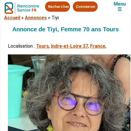
Menu
Rechercher
Connexion
☰
Accueil
»
Annonces
»
Tiyi
Annonce de Tiyi, Femme 70 ans Tours
Localisation :
Tours
,
Indre-et-Loire 37
,
France
,