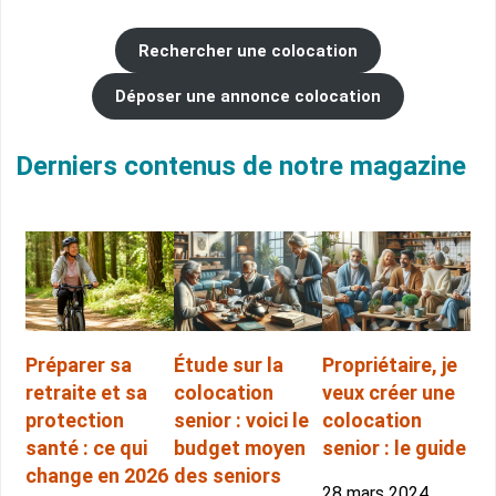
Rechercher une colocation
Déposer une annonce colocation
Derniers contenus de notre magazine
Préparer sa
Étude sur la
Propriétaire, je
retraite et sa
colocation
veux créer une
protection
senior : voici le
colocation
santé : ce qui
budget moyen
senior : le guide
change en 2026
des seniors
28 mars 2024