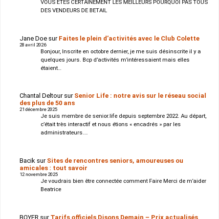
VOUS ETES CERTAINEMENT LES MEILLEURS POURQUOI PAS TOUS
DES VENDEURS DE BETAIL
Jane Doe
sur
Faites le plein d’activités avec le Club Colette
28 avril 2026
Bonjour, Inscrite en octobre dernier, je me suis désinscrite il y a
quelques jours. Bcp d’activités m’intéressaient mais elles
étaient…
Chantal Deltour
sur
Senior Life : notre avis sur le réseau social
des plus de 50 ans
21 décembre 2025
Je suis membre de senior.life depuis septembre 2022. Au départ,
c’était très interactif et nous étions « encadrés » par les
administrateurs.…
Bacik
sur
Sites de rencontres seniors, amoureuses ou
amicales : tout savoir
12 novembre 2025
Je voudrais bien être connectée comment Faire Merci de m’aider
Beatrice
BOYER
sur
Tarifs officiels Disons Demain – Prix actualisés