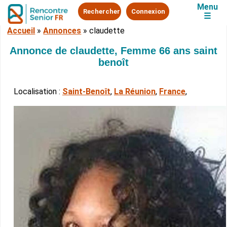
Menu
Rechercher
Connexion
☰
Accueil
»
Annonces
»
claudette
Annonce de claudette, Femme 66 ans saint
benoît
Localisation :
Saint-Benoît
,
La Réunion
,
France
,