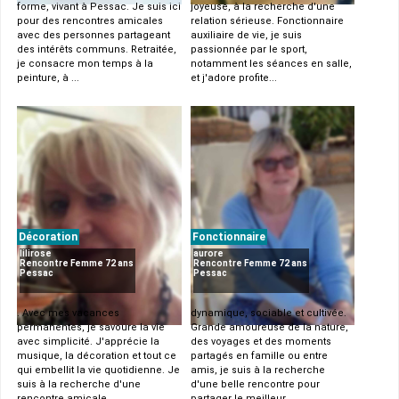
forme, vivant à Pessac. Je suis ici
joyeuse, à la recherche d'une
pour des rencontres amicales
relation sérieuse. Fonctionnaire
avec des personnes partageant
auxiliaire de vie, je suis
des intérêts communs. Retraitée,
passionnée par le sport,
je consacre mon temps à la
notamment les séances en salle,
peinture, à ...
et j'adore profite...
Décoration
Fonctionnaire
lilirose
aurore
Rencontre Femme 72 ans
Rencontre Femme 72 ans
Pessac
Pessac
. Avec mes vacances
dynamique, sociable et cultivée.
permanentes, je savoure la vie
Grande amoureuse de la nature,
avec simplicité. J'apprécie la
des voyages et des moments
musique, la décoration et tout ce
partagés en famille ou entre
qui embellit la vie quotidienne. Je
amis, je suis à la recherche
suis à la recherche d'une
d'une belle rencontre pour
rencontre amicale...
partager le meilleur...