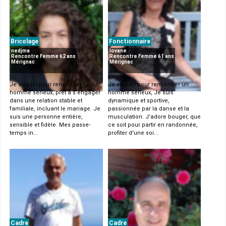
Bricolage
Fonctionnaire
nedjma
lovane
Rencontre Femme 62 ans
Rencontre Femme 61 ans
Mérignac
Mérignac
Je suis ici pour rencontrer un
Je suis ici pour rencontrer un
homme sérieux, prêt à s'engager
homme sérieux, Je suis
dans une relation stable et
dynamique et sportive,
familiale, incluant le mariage. Je
passionnée par la danse et la
suis une personne entière,
musculation. J'adore bouger, que
sensible et fidèle. Mes passe-
ce soit pour partir en randonnée,
temps in...
profiter d'une soi...
Cadre
Cadre