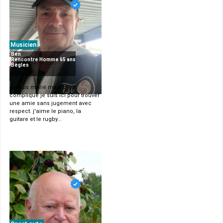
Musicien
Ben
Rencontre Homme 65 ans
Bègles
Je suis marié mais c'est
compliqué je suis ici pour trouver
une amie sans jugement avec
respect. j'aime le piano, la
guitare et le rugby...