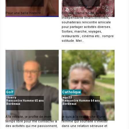
Pour une belle histoire...
Bonjour, Dame seule, active,
indépendante financièrement,
souhaiterais rencontre amicale
pour partager activités diverses.
Sorties, marche, voyages,
restaurants , cinéma etc.. rompre
solitude. Mer...
Golf
Catholique
thierry
aqui33
Rencontre Homme 65 ans
Rencontre Homme 64 ans
Bordeaux
Bordeaux
À la retraite, je profite de mon
je suis à la recherche d'une
temps libre pour me consacrer à
femme qui souhaite s'investir
des activités qui me passionnent,
dans une relation sérieuse et