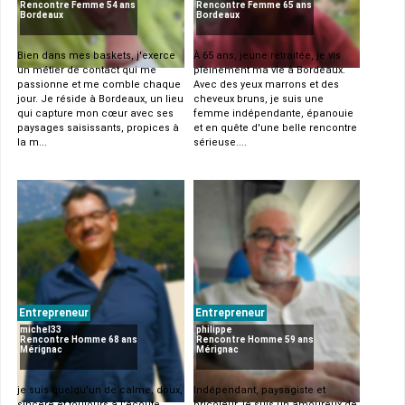
Rencontre Femme 54 ans
Rencontre Femme 65 ans
Bordeaux
Bordeaux
Bien dans mes baskets, j'exerce
À 65 ans, jeune retraitée, je vis
un métier de contact qui me
pleinement ma vie à Bordeaux.
passionne et me comble chaque
Avec des yeux marrons et des
jour. Je réside à Bordeaux, un lieu
cheveux bruns, je suis une
qui capture mon cœur avec ses
femme indépendante, épanouie
paysages saisissants, propices à
et en quête d'une belle rencontre
la m...
sérieuse....
Entrepreneur
Entrepreneur
michel33
philippe
Rencontre Homme 68 ans
Rencontre Homme 59 ans
Mérignac
Mérignac
je suis quelqu'un de calme, doux,
Indépendant, paysagiste et
sincère et toujours à l'écoute.
bricoleur, je suis un amoureux de