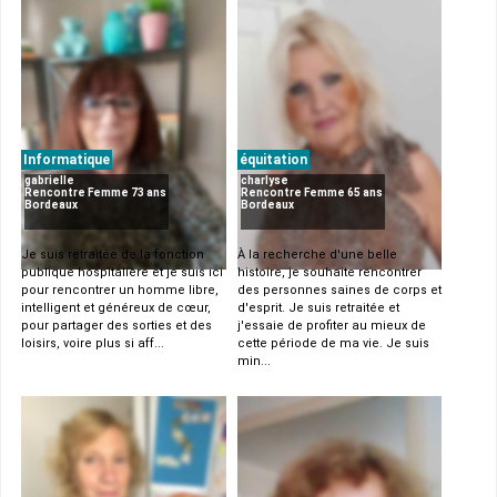
Informatique
équitation
gabrielle
charlyse
Rencontre Femme 73 ans
Rencontre Femme 65 ans
Bordeaux
Bordeaux
Je suis retraitée de la fonction
À la recherche d'une belle
publique hospitalière et je suis ici
histoire, je souhaite rencontrer
pour rencontrer un homme libre,
des personnes saines de corps et
intelligent et généreux de cœur,
d'esprit. Je suis retraitée et
pour partager des sorties et des
j'essaie de profiter au mieux de
loisirs, voire plus si aff...
cette période de ma vie. Je suis
min...