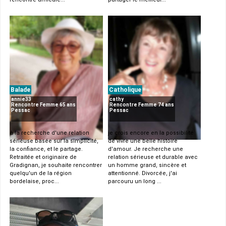
Balade
Catholique
annie33
cathy
Rencontre Femme 65 ans
Rencontre Femme 74 ans
Pessac
Pessac
à la recherche d'une relation
je crois encore en la possibilité
sérieuse basée sur la simplicité,
de vivre une belle histoire
la confiance, et le partage.
d'amour. Je recherche une
Retraitée et originaire de
relation sérieuse et durable avec
Gradignan, je souhaite rencontrer
un homme grand, sincère et
quelqu'un de la région
attentionné. Divorcée, j'ai
bordelaise, proc...
parcouru un long ...