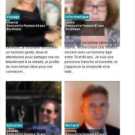
Voyage
Informatique
chantal
janine
Rencontre Femme 64 ans
Rencontre Femme 81 ans
Bordeaux
Bordeaux
À la recherche d'une relation
e suis une personne sérieuse et
sérieuse, je souhaite rencontrer
calme, recherchant une relation
un homme gentil, doux et
sincère avec un homme âgé
attentionné pour partager ma vie.
entre 72 et 82 ans. Je suis une
Maintenant à la retraite, je profite
personne franche et honnête, et
de mon temps libre pour me
j'apprécie la simplicité et la
consacrer...
stab...
épicurien
Motard
pasalan
vorsing
Rencontre Homme 76 ans
Rencontre Homme 62 ans