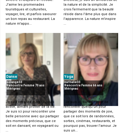
J'aime les promenades
la nature et de la simplicité. Je
touristiques et culturelles,
crois fermement que la beauté
voyager, lire, et parfois savourer
réside dans l'âme plus que dans
un bon repas au restaurant. La
l'apparence. La nature m'inspire
nature m'appo...
...
Danse
Yoga
solange33
nathalie33
Rencontre Femme 70 ans
Rencontre Femme 66 ans
Mérignac
Mérignac
Je suis retraitée mais toujours
. Je suis ici dans l'espoir de
active, aimant profiter de la vie.
rencontrer quelqu'un pour
Je suis ici pour rencontrer une
partager des moments de joie,
belle personne avec qui partager
que ce soit lors de randonnées,
des moments précieux, que ce
sorties, cinémas, restaurants, et
soit en dansant, en voyageant ou
pourquoi pas, trouver l'amour. Je
...
suis un...