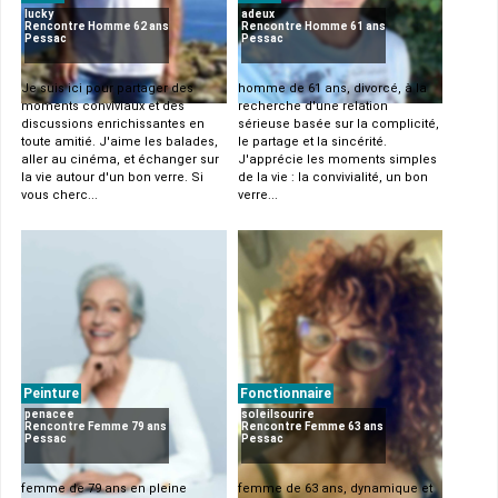
lucky
adeux
Rencontre Homme 62 ans
Rencontre Homme 61 ans
Pessac
Pessac
Je suis ici pour partager des
homme de 61 ans, divorcé, à la
moments conviviaux et des
recherche d'une relation
discussions enrichissantes en
sérieuse basée sur la complicité,
toute amitié. J'aime les balades,
le partage et la sincérité.
aller au cinéma, et échanger sur
J'apprécie les moments simples
la vie autour d'un bon verre. Si
de la vie : la convivialité, un bon
vous cherc...
verre...
Peinture
Fonctionnaire
penacee
soleilsourire
Rencontre Femme 79 ans
Rencontre Femme 63 ans
Pessac
Pessac
femme de 79 ans en pleine
femme de 63 ans, dynamique et