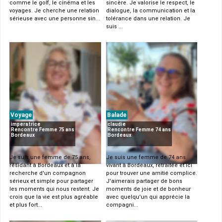
comme le golf, le cinéma et les
sincère. Je valorise le respect, le
voyages. Je cherche une relation
dialogue, la communication et la
sérieuse avec une personne sin...
tolérance dans une relation. Je
suis ...
Voyage
Balade
imperatrice
claudie
Rencontre Femme 75 ans
Rencontre Femme 74 ans
Bordeaux
Bordeaux
Je suis une femme de 75 ans,
Je suis une femme de 74 ans
résidant à Bordeaux et à la
vivant à Bordeaux, retraitée et ici
recherche d'un compagnon
pour trouver une amitié complice.
sérieux et simple pour partager
J'aimerais partager de bons
les moments qui nous restent. Je
moments de joie et de bonheur
crois que la vie est plus agréable
avec quelqu'un qui apprécie la
et plus fort...
compagni...