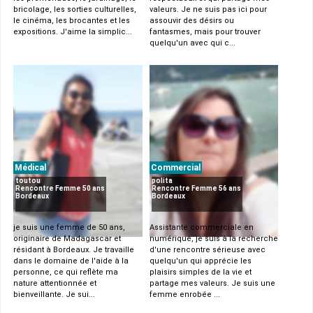
bricolage, les sorties culturelles,
valeurs. Je ne suis pas ici pour
le cinéma, les brocantes et les
assouvir des désirs ou
expositions. J'aime la simplic...
fantasmes, mais pour trouver
quelqu'un avec qui c...
Médical
Commercial
toutou
polita
Rencontre Femme 50 ans
Rencontre Femme 56 ans
Bordeaux
Bordeaux
je suis une femme de 50 ans,
Assistante commerciale en
originaire de Madagascar et
numérique, je suis à la recherche
résidant à Bordeaux. Je travaille
d'une rencontre sérieuse avec
dans le domaine de l'aide à la
quelqu'un qui apprécie les
personne, ce qui reflète ma
plaisirs simples de la vie et
nature attentionnée et
partage mes valeurs. Je suis une
bienveillante. Je sui...
femme enrobée ...