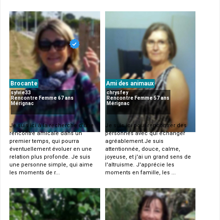
Brocante
Ami des animaux
sylvie33
chrysfey
Rencontre Femme 67 ans
Rencontre Femme 57 ans
Mérignac
Mérignac
Je suis ici à la recherche d'une
Je suis ici pour rencontrer des
rencontre amicale dans un
personnes avec qui échanger
premier temps, qui pourra
agréablement.Je suis
éventuellement évoluer en une
attentionnée, douce, calme,
relation plus profonde. Je suis
joyeuse, et j'ai un grand sens de
une personne simple, qui aime
l'altruisme. J'apprécie les
les moments de r...
moments en famille, les ...