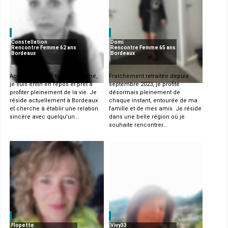
Constellation
Domi
Rencontre Femme 62 ans
Rencontre Femme 65 ans
Bordeaux
Bordeaux
Après 42 ans de travail acharné,
Fraîchement retraitée depuis
je suis enfin en repos et prêt à
septembre 2023, je profite
profiter pleinement de la vie. Je
désormais pleinement de
réside actuellement à Bordeaux
chaque instant, entourée de ma
et cherche à établir une relation
famille et de mes amis. Je réside
sincère avec quelqu'un...
dans une belle région où je
souhaite rencontrer...
Flopette
Vivy33