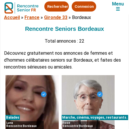
Menu
Rechercher
Connexion
☰
Accueil
»
France
»
Gironde 33
»
Bordeaux
Rencontre Seniors Bordeaux
Total annonces : 22
Découvrez gratuitement nos annonces de femmes et
d'hommes célibataires seniors sur Bordeaux, et faites des
rencontres sérieuses ou amicales.
Balades
Marche, cinéma, voyages, restaurants.
Luna
Rose
Rencontre Bordeaux
Rencontre Bordeaux