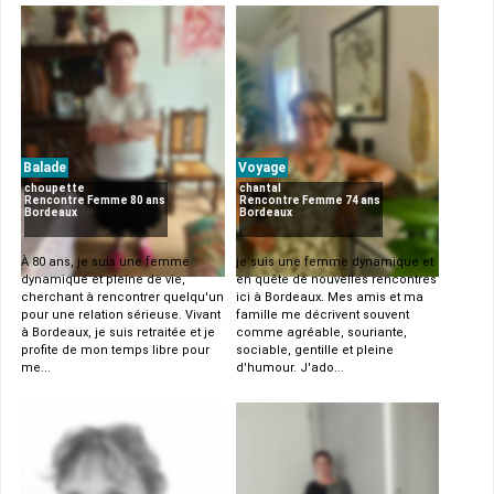
Balade
Voyage
choupette
chantal
Rencontre Femme 80 ans
Rencontre Femme 74 ans
Bordeaux
Bordeaux
À 80 ans, je suis une femme
je suis une femme dynamique et
dynamique et pleine de vie,
en quête de nouvelles rencontres
cherchant à rencontrer quelqu'un
ici à Bordeaux. Mes amis et ma
pour une relation sérieuse. Vivant
famille me décrivent souvent
à Bordeaux, je suis retraitée et je
comme agréable, souriante,
profite de mon temps libre pour
sociable, gentille et pleine
me...
d'humour. J'ado...