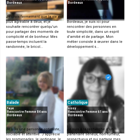
Bordeaux
Bordeaux
Je crois fermement que la vie est
Célibataire et résident à
plus agréable à deux, et je
Bordeaux, je suis ici pour
souhaite rencontrer quelqu'un
rencontrer des personnes en
pour partager des moments de
toute simplicité, dans un esprit
complicité et de bonheur. Mes
d'amitié et de partage. Mon
passe-temps incluent la
métier consiste à œuvrer dans le
randonnée, le bricol...
développement s...
Balade
Catholique
faye
sissy
Rencontre Femme 84 ans
Rencontre Femme 61 ans
Bordeaux
Bordeaux
Je suis une personne optimiste,
Je suis à la recherche d'un
sociable et attentive. J'apprécie
partenaire sérieux, non-fumeur,
les promenades, le jardinage, le
respectueux et qui partage mes