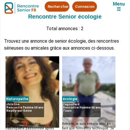
Menu
Rechercher
Connexion
☰
Rencontre Senior écologie
Total annonces : 2
Trouvez une annonce de senior écologie, des rencontres
sérieuses ou amicales grâce aux annonces ci-dessous.
Naturopathe
écologie
christine
Cagouillard
Rencontre Femme 60 ans
Rencontre Homme 66 ans
Neuilly-sur-Seine
Tours
Je m'appelle Christine,
Retraité, je suis encore actif en
naturopathe passionnée après
tant que formateur technique. Je