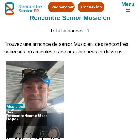
Menu
Rechercher
Connexion
☰
Rencontre Senior Musicien
Total annonces : 1
Trouvez une annonce de senior Musicien, des rencontres
sérieuses ou amicales grâce aux annonces ci-dessous.
Musicien
Ben
Rencontre Homme 65 ans
Bègles
Je suis marié mais c'est
compliqué je suis ici pour trouver