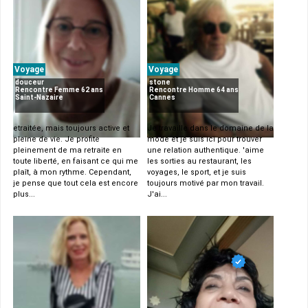
Voyage
Voyage
douceur
stone
Rencontre Femme 62 ans
Rencontre Homme 64 ans
Saint-Nazaire
Cannes
etraitée, mais toujours active et
Je travaille dans le domaine de la
pleine de vie. Je profite
mode et je suis ici pour trouver
pleinement de ma retraite en
une relation authentique. 'aime
toute liberté, en faisant ce qui me
les sorties au restaurant, les
plaît, à mon rythme. Cependant,
voyages, le sport, et je suis
je pense que tout cela est encore
toujours motivé par mon travail.
plus...
J'ai...