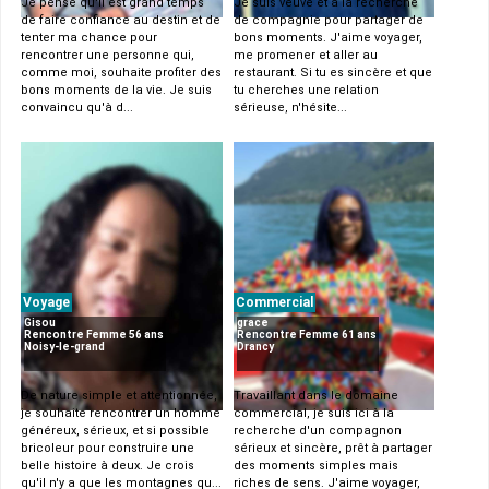
Je pense qu'il est grand temps
Je suis veuve et à la recherche
de faire confiance au destin et de
de compagnie pour partager de
tenter ma chance pour
bons moments. J'aime voyager,
rencontrer une personne qui,
me promener et aller au
comme moi, souhaite profiter des
restaurant. Si tu es sincère et que
bons moments de la vie. Je suis
tu cherches une relation
convaincu qu'à d...
sérieuse, n'hésite...
Voyage
Commercial
Gisou
grace
Rencontre Femme 56 ans
Rencontre Femme 61 ans
Noisy-le-grand
Drancy
De nature simple et attentionnée,
Travaillant dans le domaine
je souhaite rencontrer un homme
commercial, je suis ici à la
généreux, sérieux, et si possible
recherche d'un compagnon
bricoleur pour construire une
sérieux et sincère, prêt à partager
belle histoire à deux. Je crois
des moments simples mais
qu'il n'y a que les montagnes qu...
riches de sens. J'aime voyager,