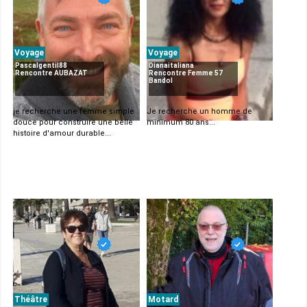
Voyage
Voyage
Pascalgentil88
Dianaitaliana
Rencontre AUBAZAT
Rencontre Femme 57
Bandol
je recherche une femme simple
Je recherche un homme de
douce pour construire une belle
minimum 80 ans...
histoire d'amour durable...
Théâtre
Motard