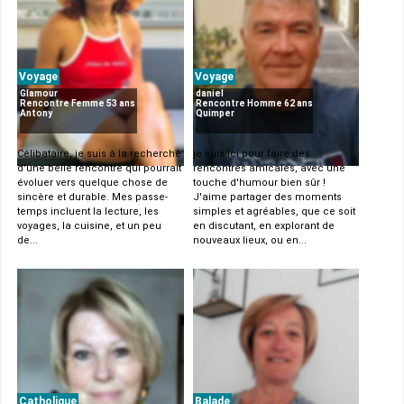
Voyage
Voyage
Glamour
daniel
Rencontre Femme 53 ans
Rencontre Homme 62 ans
Antony
Quimper
Célibataire, je suis à la recherche
je suis ici pour faire des
d'une belle rencontre qui pourrait
rencontres amicales, avec une
évoluer vers quelque chose de
touche d'humour bien sûr !
sincère et durable. Mes passe-
J'aime partager des moments
temps incluent la lecture, les
simples et agréables, que ce soit
voyages, la cuisine, et un peu
en discutant, en explorant de
de...
nouveaux lieux, ou en...
Catholique
Balade