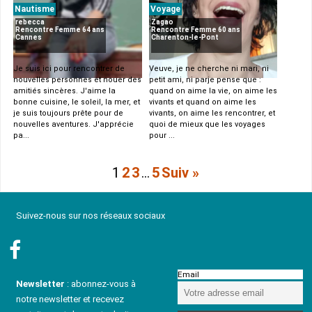
Nautisme
Voyage
rebecca
Zagao
Rencontre Femme 64 ans
Rencontre Femme 60 ans
Cannes
Charenton-le-Pont
Je suis ici pour rencontrer de
Veuve, je ne cherche ni mari, ni
nouvelles personnes et nouer des
petit ami, ni parje pense que :
amitiés sincères. J'aime la
quand on aime la vie, on aime les
bonne cuisine, le soleil, la mer, et
vivants et quand on aime les
je suis toujours prête pour de
vivants, on aime les rencontrer, et
nouvelles aventures. J'apprécie
quoi de mieux que les voyages
pa...
pour ...
1
2
3
…
5
Suiv »
Suivez-nous sur nos réseaux sociaux
Email
Newsletter
: abonnez-vous à
notre newsletter et recevez