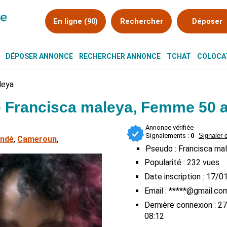
En ligne (90)
Rechercher
Déposer
DÉPOSER ANNONCE
RECHERCHER ANNONCE
TCHAT
COLOCAT
leya
 Francisca maleya, Femme 50 
Annonce vérifiée
Signalements :
0
Signaler c
ndé
,
Cameroun
,
Pseudo : Francisca ma
Popularité : 232 vues
Date inscription : 17/
Email : *****@gmail.co
Dernière connexion : 
08:12