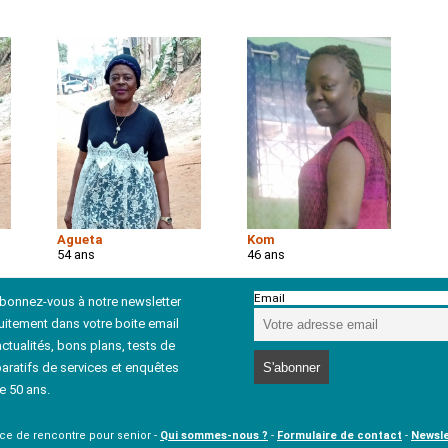
Agueta
Kom
54 ans
46 ans
Email
abonnez-vous à notre newsletter
uitement dans votre boite email
ctualités, bons plans, tests de
aratifs de services et enquêtes
e 50 ans.
ice de rencontre pour senior -
Qui sommes-nous ?
-
Formulaire de contact
-
Newsle