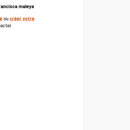
rancisca maleya
é
ou
créer votre
acter