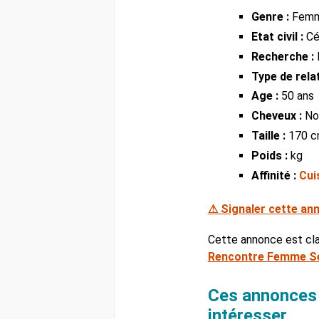
Genre :
Fem
Etat civil :
Cél
Recherche :
Type de relat
Age :
50 ans
Cheveux :
No
Taille :
170 
Poids :
kg
Affinité :
Cui
⚠ Signaler cette an
Cette annonce est cl
Rencontre Femme Se
Ces annonces 
intéresser