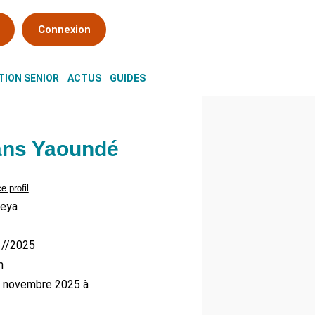
Connexion
ION SENIOR
ACTUS
GUIDES
ans Yaoundé
e profil
leya
01//2025
m
27 novembre 2025 à