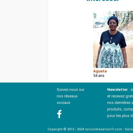
Agueta
54 ans
Suivez-nous sur
Newsletter
: 
nos réseaux
et recevez grat
sociaux
nos dernières a
produits, comp
pour les plus d
Copyright © 2015 - 2024 rencontresenior-fr.com - Serv