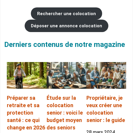
Rechercher une colocation
Déposer une annonce colocation
Derniers contenus de notre magazine
Préparer sa
Étude sur la
Propriétaire, je
retraite et sa
colocation
veux créer une
protection
senior : voici le
colocation
santé : ce qui
budget moyen
senior : le guide
change en 2026
des seniors
28 mars 2024