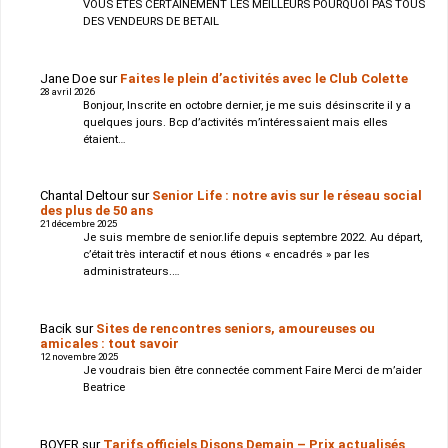
VOUS ETES CERTAINEMENT LES MEILLEURS POURQUOI PAS TOUS
DES VENDEURS DE BETAIL
Jane Doe
sur
Faites le plein d’activités avec le Club Colette
28 avril 2026
Bonjour, Inscrite en octobre dernier, je me suis désinscrite il y a
quelques jours. Bcp d’activités m’intéressaient mais elles
étaient…
Chantal Deltour
sur
Senior Life : notre avis sur le réseau social
des plus de 50 ans
21 décembre 2025
Je suis membre de senior.life depuis septembre 2022. Au départ,
c’était très interactif et nous étions « encadrés » par les
administrateurs.…
Bacik
sur
Sites de rencontres seniors, amoureuses ou
amicales : tout savoir
12 novembre 2025
Je voudrais bien être connectée comment Faire Merci de m’aider
Beatrice
BOYER
sur
Tarifs officiels Disons Demain – Prix actualisés