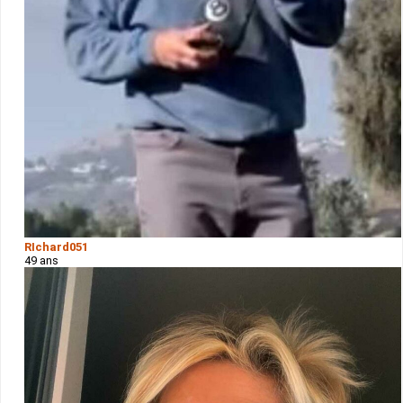
RIchard051
49 ans