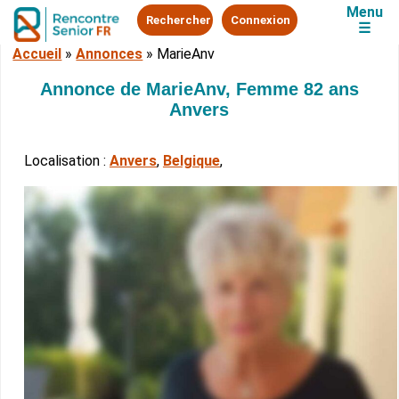
Menu
Rechercher
Connexion
☰
Accueil
»
Annonces
»
MarieAnv
Annonce de MarieAnv, Femme 82 ans
Anvers
Localisation :
Anvers
,
Belgique
,