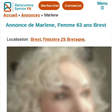
Menu
Rechercher
Connexion
☰
Accueil
»
Annonces
»
Marlene
Annonce de Marlene, Femme 63 ans Brest
Localisation :
Brest
,
Finistère 29
,
Bretagne
,