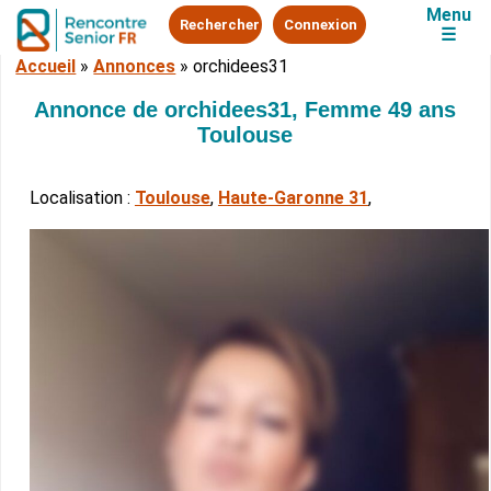
Menu
Rechercher
Connexion
☰
Accueil
»
Annonces
»
orchidees31
Annonce de orchidees31, Femme 49 ans
Toulouse
Localisation :
Toulouse
,
Haute-Garonne 31
,