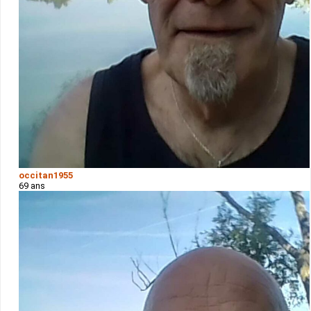
occitan1955
69 ans