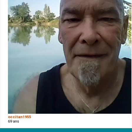
occitan1955
69 ans