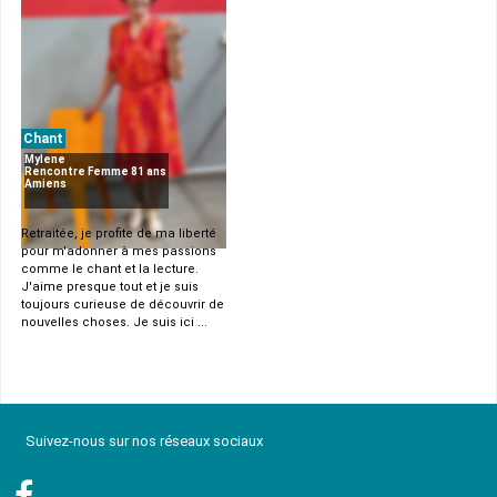
Chant
Mylene
Rencontre Femme 81 ans
Amiens
Retraitée, je profite de ma liberté
pour m'adonner à mes passions
comme le chant et la lecture.
J'aime presque tout et je suis
toujours curieuse de découvrir de
nouvelles choses. Je suis ici ...
Suivez-nous sur nos réseaux sociaux