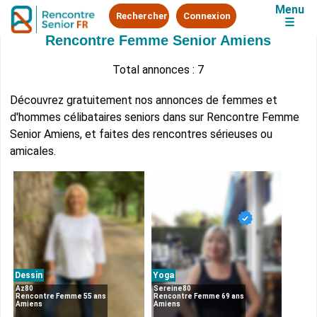
Menu
Rechercher
Connexion
☰
Rencontre Femme Senior Amiens
Total annonces : 7
Découvrez gratuitement nos annonces de femmes et
d'hommes célibataires seniors dans sur Rencontre Femme
Senior Amiens, et faites des rencontres sérieuses ou
amicales.
Dessin
Yoga
Az80
Sereine80
Rencontre Femme 55 ans
Rencontre Femme 69 ans
Amiens
Amiens