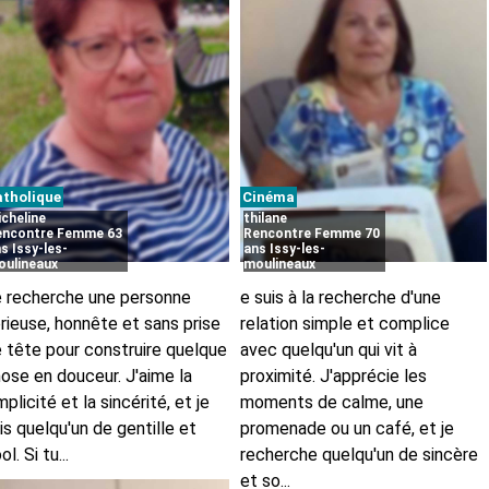
atholique
Cinéma
cheline
thilane
encontre Femme 63
Rencontre Femme 70
s Issy-les-
ans Issy-les-
oulineaux
moulineaux
 recherche une personne
e suis à la recherche d'une
rieuse, honnête et sans prise
relation simple et complice
 tête pour construire quelque
avec quelqu'un qui vit à
ose en douceur. J'aime la
proximité. J'apprécie les
mplicité et la sincérité, et je
moments de calme, une
is quelqu'un de gentille et
promenade ou un café, et je
ol. Si tu...
recherche quelqu'un de sincère
et so...