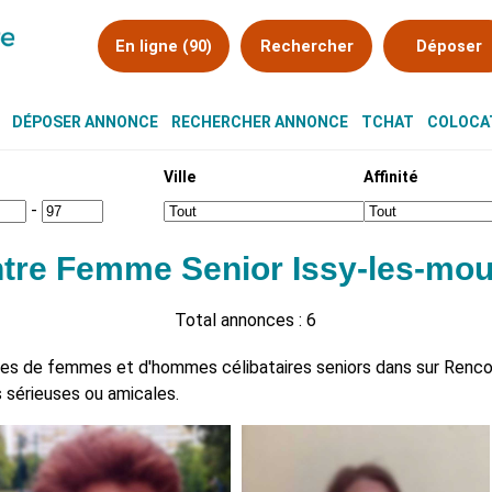
En ligne (90)
Rechercher
Déposer
DÉPOSER ANNONCE
RECHERCHER ANNONCE
TCHAT
COLOCAT
Ville
Affinité
-
tre Femme Senior Issy-les-mou
Total annonces : 6
es de femmes et d'hommes célibataires seniors dans sur Renco
 sérieuses ou amicales.