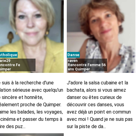
atholique
Danse
arie29
raven
encontre Fe
Rencontre Femme 56
uimper
ans Quimper
 suis à la recherche d'une
J'adore la salsa cubaine et la
lation sérieuse avec quelqu'un
bachata, alors si vous aimez
 sincère et honnête,
danser ou êtes curieux de
éalement proche de Quimper.
découvrir ces danses, vous
aime les balades, les voyages,
avez déjà un point en commun
 cinéma et passer du temps à
avec moi ! Quand je ne suis pas
ire des puz...
sur la piste de da...