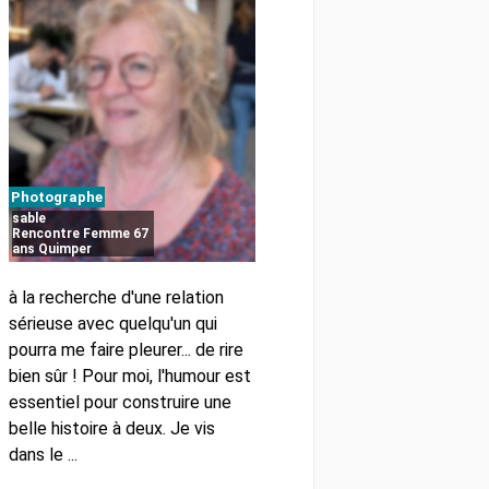
Photographe
sable
Rencontre Femme 67
ans Quimper
à la recherche d'une relation
sérieuse avec quelqu'un qui
pourra me faire pleurer... de rire
bien sûr ! Pour moi, l'humour est
essentiel pour construire une
belle histoire à deux. Je vis
dans le ...