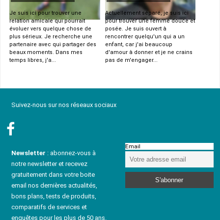
Je suis ici pour trouver une
Actuellement séparé, je suis ici
relation amicale qui pourrait
pour trouver une femme douce et
évoluer vers quelque chose de
posée. Je suis ouvert à
plus sérieux. Je recherche une
rencontrer quelqu'un qui a un
partenaire avec qui partager des
enfant, car j'ai beaucoup
beaux moments. Dans mes
d'amour à donner et je ne crains
temps libres, j'a...
pas de m'engager...
Suivez-nous sur nos réseaux sociaux
Email
Newsletter
: abonnez-vous à
notre newsletter et recevez
gratuitement dans votre boite
email nos dernières actualités,
bons plans, tests de produits,
comparatifs de services et
enquêtes pour les plus de 50 ans.