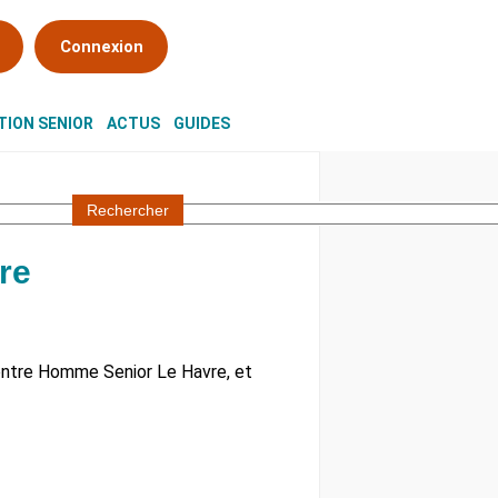
Connexion
ION SENIOR
ACTUS
GUIDES
re
ntre Homme Senior Le Havre, et