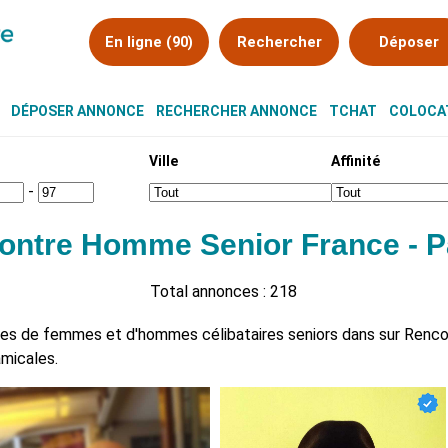
En ligne (90)
Rechercher
Déposer
DÉPOSER ANNONCE
RECHERCHER ANNONCE
TCHAT
COLOCAT
Ville
Affinité
-
ontre Homme Senior France - P
Total annonces : 218
es de femmes et d'hommes célibataires seniors dans sur Renco
amicales.