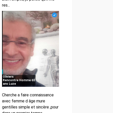
res...
Oliviers
Rencontre Homme 65
ans Luze
Cherche a faire connaissance
avec femme d âge mure
gentilles simple et sincère ,pour