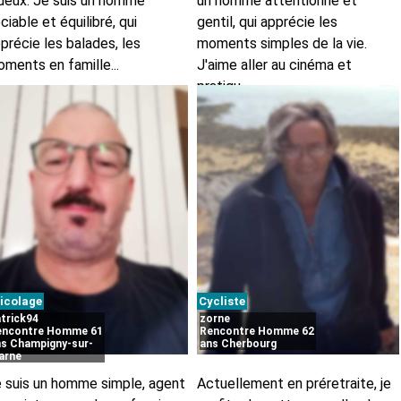
deux. Je suis un homme
un homme attentionné et
ciable et équilibré, qui
gentil, qui apprécie les
précie les balades, les
moments simples de la vie.
ments en famille...
J'aime aller au cinéma et
pratiqu...
icolage
Cycliste
trick94
zorne
encontre Homme 61
Rencontre Homme 62
ns Champigny-sur-
ans Cherbourg
arne
 suis un homme simple, agent
Actuellement en préretraite, je