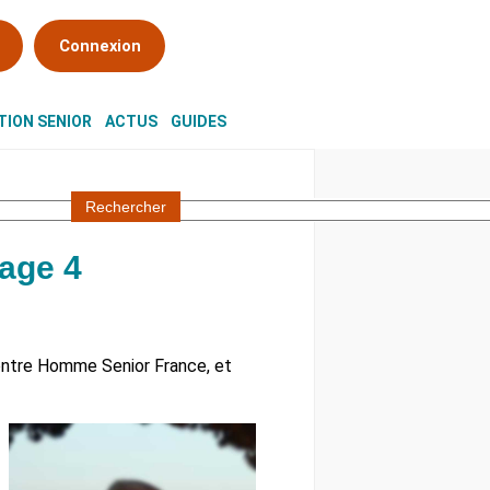
Connexion
ION SENIOR
ACTUS
GUIDES
age 4
ntre Homme Senior France, et