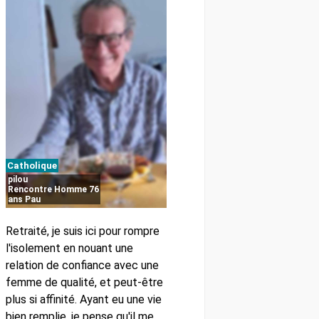
Catholique
pilou
Rencontre Homme 76
ans Pau
Retraité, je suis ici pour rompre
l'isolement en nouant une
relation de confiance avec une
femme de qualité, et peut-être
plus si affinité. Ayant eu une vie
bien remplie, je pense qu'il me