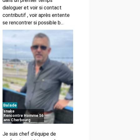
dans un premier temps
dialoguer et voir si contact
contributif , voir après entente
se rencontrer si possible b...
Balade
snake
Rencontre Homme 56
ans Cherbourg
Je suis chef d'équipe de