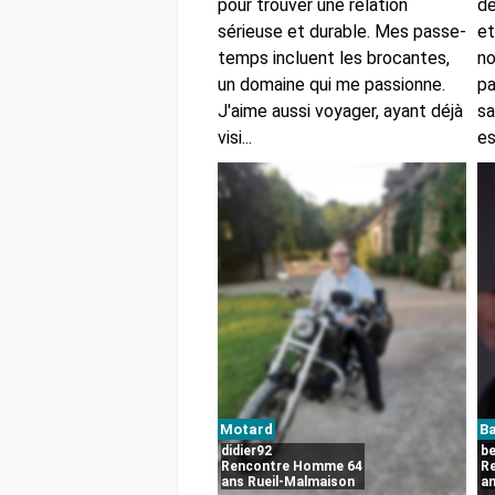
pour trouver une relation
de
sérieuse et durable. Mes passe-
et
temps incluent les brocantes,
no
un domaine qui me passionne.
pa
J'aime aussi voyager, ayant déjà
sa
visi...
es
Motard
B
didier92
b
Rencontre Homme 64
R
ans Rueil-Malmaison
a