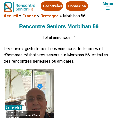
Menu
Rechercher
Connexion
☰
Accueil
»
France
»
Bretagne
»
Morbihan 56
Rencontre Seniors Morbihan 56
Total annonces : 1
Découvrez gratuitement nos annonces de femmes et
d'hommes célibataires seniors sur Morbihan 56, et faites
des rencontres sérieuses ou amicales.
Bénévolat
Corsaire2356
Rencontre Homme 77 ans