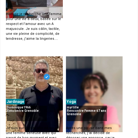
Bonsoir je recherche une femme
pour une vie à deux, basée sur le
respect et l'amour avec un A
majuscule. Je suis câlin, tactile,
une vie pleine de complicité, de
tendresse, j'aime la lingeries....
Jardinage
Yoga
Dominique1966
myrtille
Rencontre Grenoble
Rencontre Femme 67 ans
Grenoble
Je suis sur ce site afin de trouvé
Après une pause dans mes
une femme sérieuse avec qui
recherches, j'ai décidé de
passé de bon moment et avec
déposer une annonce, car je