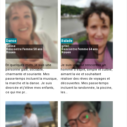
Danse
Balade
Céline
gitbri
Rencontre Femme 58 ans
Rencontre Femme 64 ans
Rouen
Rouen
En quelques mots, je suis une
Je suis ici pour rencontrer un
personne gaie, sociable,
homme d'esprit, simple et cultivé,
charmante et souriante. Mes
aimant la vie et souhaitant
passe-temps incluent la musique,
réaliser des rêves de voyages et
la marche et la danse. Je suis
découvertes. Mes passe-temps
divorcée et j'élève mes enfants,
incluent la randonnée, la piscine,
ce qui me pr...
les...