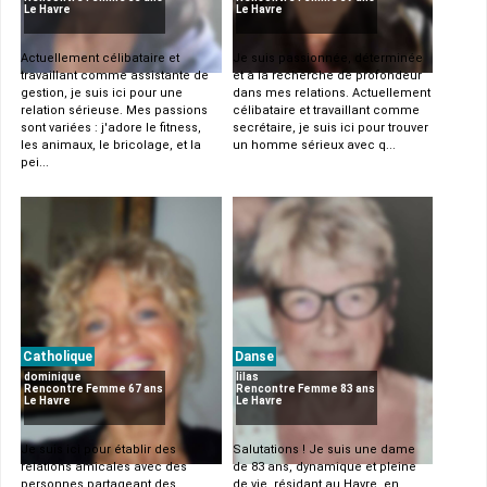
Le Havre
Le Havre
Actuellement célibataire et
Je suis passionnée, déterminée
travaillant comme assistante de
et à la recherche de profondeur
gestion, je suis ici pour une
dans mes relations. Actuellement
relation sérieuse. Mes passions
célibataire et travaillant comme
sont variées : j'adore le fitness,
secrétaire, je suis ici pour trouver
les animaux, le bricolage, et la
un homme sérieux avec q...
pei...
Catholique
Danse
dominique
lilas
Rencontre Femme 67 ans
Rencontre Femme 83 ans
Le Havre
Le Havre
Je suis ici pour établir des
Salutations ! Je suis une dame
relations amicales avec des
de 83 ans, dynamique et pleine
personnes partageant des
de vie, résidant au Havre, en