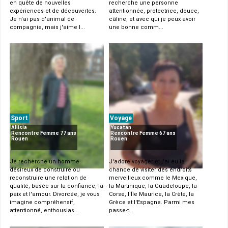
en quête de nouvelles
recherche une personne
expériences et de découvertes.
attentionnée, protectrice, douce,
Je n'ai pas d'animal de
câline, et avec qui je peux avoir
compagnie, mais j'aime l...
une bonne comm...
Sport
Voyage
Allisia
Yucatan
Rencontre Femme 77 ans
Rencontre Femme 67 ans
Rouen
Rouen
Je recherche un homme
J'adore voyager et j'ai eu la
désireux de construire ou
chance de visiter des endroits
reconstruire une relation de
merveilleux comme le Mexique,
qualité, basée sur la confiance, la
la Martinique, la Guadeloupe, la
paix et l'amour. Divorcée, je vous
Corse, l'Île Maurice, la Crète, la
imagine compréhensif,
Grèce et l'Espagne. Parmi mes
attentionné, enthousias...
passe-t...