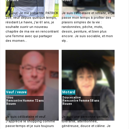
Le Havre
Rouen
Bonjour, Je me présente, PATRICK
Je suis célibataire et retraité, et je
Zoe, veuf depuis quelque temps,
passe mon temps à profiter des
résidant Le havre, j'ai 61 ans, je
plaisirs simples de la vie :
souhaite ouvrir un nouveau
randonnées, pêche, moto,
chapitre de ma vie en rencontrant
dessin, peinture, et bien plus
une femme avec qui partager
encore. Je suis sociable, et mon
des momen...
sty...
Veuf / veuve
Motard
tilou
Doucecaline
Rencontre Homme 72 ans
Rencontre Femme 58 ans
Rouen
Rouen
Je suis célibataire et veuf.
Je suis une personne gentille,
J'apprécie le shopping comme
tolérante, attentionnée,
passe-temps et je suis toujours
généreuse, douce et câline. Je