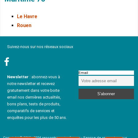
Le Havre
Rouen
Suivez-nous sur nos réseaux sociaux
Email
Newsletter
: abonnez-vous à
notre newsletter et recevez
gratuitement dans votre boite
email nos dernières actualités,
bons plans, tests de produits,
comparatifs de services et
enquêtes pour les plus de 50 ans.
Copyright © 2015 - 2024 rencontresenior-fr.com - Service de rencontre pour