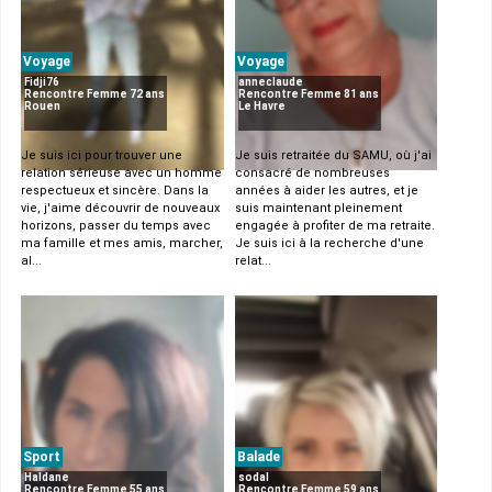
Voyage
Voyage
Fidji76
anneclaude
Rencontre Femme 72 ans
Rencontre Femme 81 ans
Rouen
Le Havre
Je suis ici pour trouver une
Je suis retraitée du SAMU, où j'ai
relation sérieuse avec un homme
consacré de nombreuses
respectueux et sincère. Dans la
années à aider les autres, et je
vie, j'aime découvrir de nouveaux
suis maintenant pleinement
horizons, passer du temps avec
engagée à profiter de ma retraite.
ma famille et mes amis, marcher,
Je suis ici à la recherche d'une
al...
relat...
Sport
Balade
Haldane
sodal
Rencontre Femme 55 ans
Rencontre Femme 59 ans