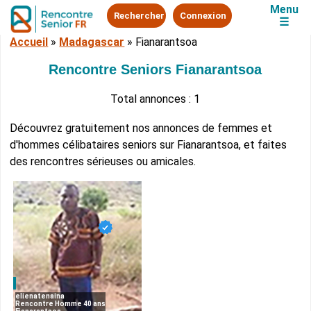
Menu
Rechercher
Connexion
☰
Accueil
»
Madagascar
»
Fianarantsoa
Rencontre Seniors Fianarantsoa
Total annonces : 1
Découvrez gratuitement nos annonces de femmes et
d'hommes célibataires seniors sur Fianarantsoa, et faites
des rencontres sérieuses ou amicales.
elienatenaina
Rencontre Homme 40 ans