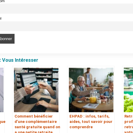
nom
l
t Vous Intéresser
Comment bénéﬁcier
EHPAD : infos, tarifs,
Retr
que
d’une complémentaire
aides, tout savoir pour
prof
santé gratuite quand on
comprendre
retr
a une petite retraite
votr