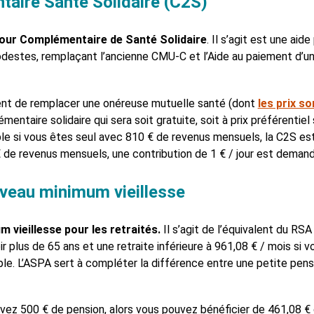
aire Santé Solidaire (C2S)
pour Complémentaire de Santé Solidaire
. Il s’agit est une aid
odestes, remplaçant l’ancienne CMU-C et l’Aide au paiement d’
ment de remplacer une onéreuse mutuelle santé (dont
les prix s
mentaire solidaire qui sera soit gratuite, soit à prix préférentie
le si vous êtes seul avec 810 € de revenus mensuels, la C2S est 
 de revenus mensuels, une contribution de 1 € / jour est demand
uveau minimum vieillesse
 vieillesse pour les retraités.
Il s’agit de l’équivalent du RSA
oir plus de 65 ans et une retraite inférieure à 961,08 € / mois si 
ple. L’ASPA sert à compléter la différence entre une petite pensi
avez 500 € de pension, alors vous pouvez bénéficier de 461,08 €