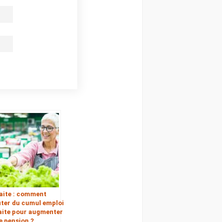
aite : comment
iter du cumul emploi
aite pour augmenter
e pension ?