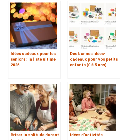
Idées cadeaux pour les
Des bonnes idées-
seniors : la liste ultime
cadeaux pour vos petits
2026
enfants (0 à 5 ans)
Briser la solitude durant
Idées d’activités