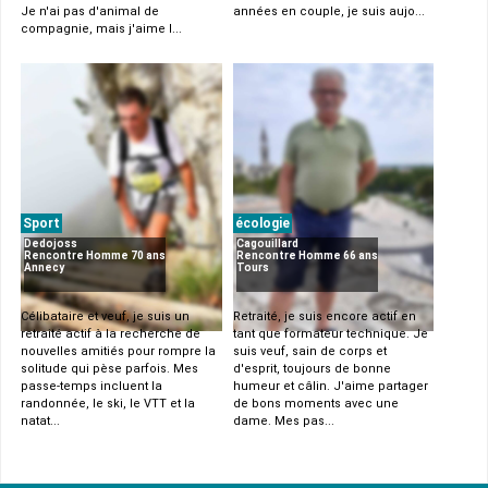
Je n'ai pas d'animal de
années en couple, je suis aujo...
compagnie, mais j'aime l...
Sport
écologie
Dedojoss
Cagouillard
Rencontre Homme 70 ans
Rencontre Homme 66 ans
Annecy
Tours
Célibataire et veuf, je suis un
Retraité, je suis encore actif en
retraité actif à la recherche de
tant que formateur technique. Je
nouvelles amitiés pour rompre la
suis veuf, sain de corps et
solitude qui pèse parfois. Mes
d'esprit, toujours de bonne
passe-temps incluent la
humeur et câlin. J'aime partager
randonnée, le ski, le VTT et la
de bons moments avec une
natat...
dame. Mes pas...