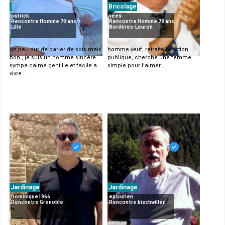
Bricolage
patrick
vees
Rencontre Homme 70 ans
Rencontre Homme 78 ans
Lille
Bordères-Louron
un peu dur de parler de sois mais
homme veuf, retraité fonction
bon , je suis un homme sincère
publique, cherche une femme
sympa calme gentille et facile a
simple pour l'aimer...
vivre ....
Jardinage
Jardinage
Dominique1966
epicurien
Rencontre Grenoble
Rencontre bischwiller