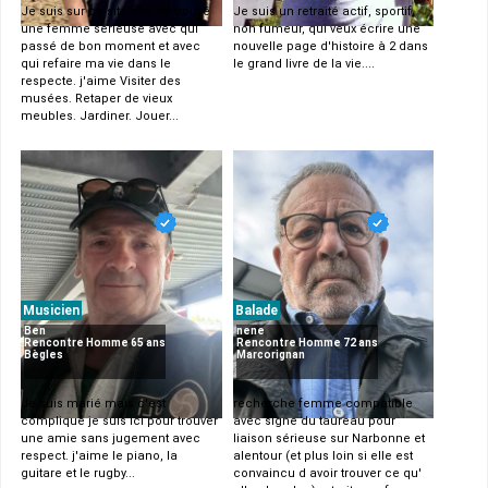
Je suis sur ce site afin de trouvé
Je suis un retraité actif, sportif,
une femme sérieuse avec qui
non fumeur, qui veux écrire une
passé de bon moment et avec
nouvelle page d'histoire à 2 dans
qui refaire ma vie dans le
le grand livre de la vie....
respecte. j'aime Visiter des
musées. Retaper de vieux
meubles. Jardiner. Jouer...
Musicien
Balade
Ben
nene
Rencontre Homme 65 ans
Rencontre Homme 72 ans
Bègles
Marcorignan
Je suis marié mais c'est
recherche femme compatible
compliqué je suis ici pour trouver
avec signe du taureau pour
une amie sans jugement avec
liaison sérieuse sur Narbonne et
respect. j'aime le piano, la
alentour (et plus loin si elle est
guitare et le rugby...
convaincu d avoir trouver ce qu'