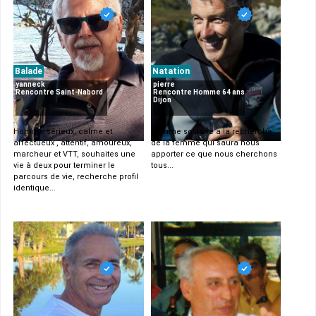
Balade
Natation
yanneck
pierre
Rencontre Saint-Nabord
Rencontre Homme 64 ans
Dijon
Homme sérieux, calme et
homme solitaire a la recherche
affectueux , attentif, amoureux,
de la femme qui saura nous
marcheur et VTT, souhaites une
apporter ce que nous cherchons
vie à deux pour terminer le
tous...
parcours de vie, recherche profil
identique...