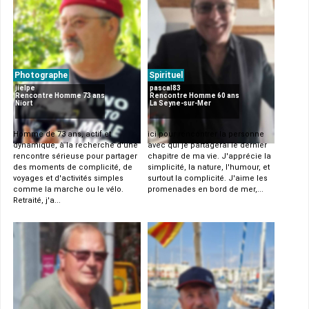
Photographe
Spirituel
jielpe
pascal83
Rencontre Homme 73 ans
Rencontre Homme 60 ans
Niort
La Seyne-sur-Mer
Homme de 73 ans, actif et
ici pour rencontrer la personne
dynamique, à la recherche d'une
avec qui je partagerai le dernier
rencontre sérieuse pour partager
chapitre de ma vie. J'apprécie la
des moments de complicité, de
simplicité, la nature, l'humour, et
voyages et d'activités simples
surtout la complicité. J'aime les
comme la marche ou le vélo.
promenades en bord de mer,...
Retraité, j'a...