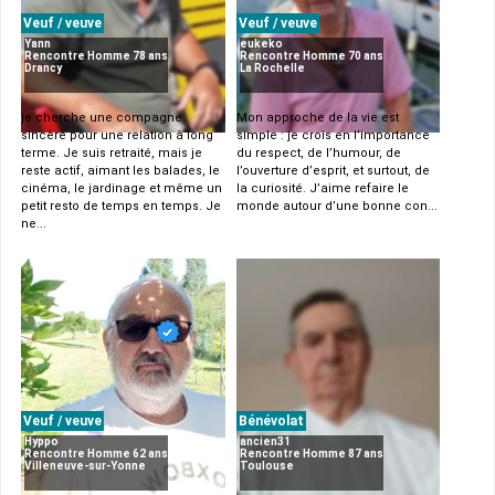
Veuf / veuve
Veuf / veuve
Yann
eukeko
Rencontre Homme 78 ans
Rencontre Homme 70 ans
Drancy
La Rochelle
je cherche une compagne
Mon approche de la vie est
sincère pour une relation à long
simple : je crois en l’importance
terme. Je suis retraité, mais je
du respect, de l’humour, de
reste actif, aimant les balades, le
l’ouverture d’esprit, et surtout, de
cinéma, le jardinage et même un
la curiosité. J’aime refaire le
petit resto de temps en temps. Je
monde autour d’une bonne con...
ne...
Veuf / veuve
Bénévolat
Hyppo
ancien31
Rencontre Homme 62 ans
Rencontre Homme 87 ans
Villeneuve-sur-Yonne
Toulouse