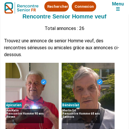
Menu
Rechercher
Connexion
☰
Rencontre Senior Homme veuf
Total annonces : 26
Trouvez une annonce de senior Homme veuf, des
rencontres sérieuses ou amicales grâce aux annonces ci-
dessous.
épicurien
Bénévolat
AmiKalin
Merlin 54
Rencontre Homme 90 ans
Rencontre Homme 68 ans
Royan
Sannois