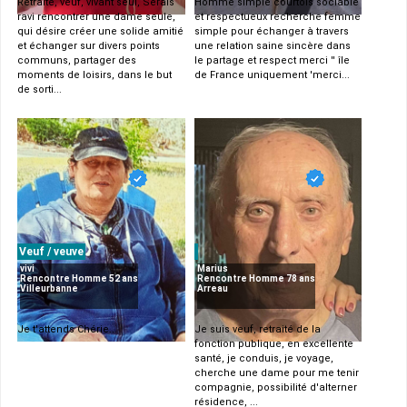
Retraité, veuf, vivant seul, Serais
Homme simple courtois sociable
ravi rencontrer une dame seule,
et respectueux recherche femme
qui désire créer une solide amitié
simple pour échanger à travers
et échanger sur divers points
une relation saine sincère dans
communs, partager des
le partage et respect merci '' île
moments de loisirs, dans le but
de France uniquement 'merci...
de sorti...
Veuf / veuve
vivi
Marius
Rencontre Homme 52 ans
Rencontre Homme 78 ans
Villeurbanne
Arreau
Je t'attends Chérie...
Je suis veuf, retraité de la
fonction publique, en excellente
santé, je conduis, je voyage,
cherche une dame pour me tenir
compagnie, possibilité d'alterner
résidence, ...