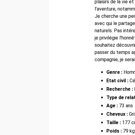
plaisirs de la vie et
l’aventure, notam
Je cherche une per
avec qui le partag
naturels. Pas intér
je privilégie l’honn
souhaitez découvri
passer du temps a
compagnie, je serai
Genre :
Hom
Etat civil :
Cél
Recherche :
Type de relat
Age :
73 ans
Cheveux :
Gri
Taille :
177 
Poids :
79 kg