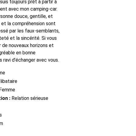
 suis toujours prêt à partir à
ment avec mon camping-car.
sonne douce, gentille, et
e et la compréhension sont
essé par les faux-semblants,
êteté et la sincérité. Si vous
r de nouveaux horizons et
gréable en bonne
s ravi d’échanger avec vous.
me
ibataire
Femme
ion :
Relation sérieuse
s
cm