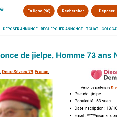
En ligne (90)
Rechercher
Déposer
DÉPOSER ANNONCE
RECHERCHER ANNONCE
TCHAT
COLOCAT
once de jielpe, Homme 73 ans N
t
,
Deux-Sèvres 79
,
France
,
Annonce partenaire
Dis
Pseudo : jielpe
Popularité : 63 vues
Date inscription : 18/
Email : *****@gmail.co