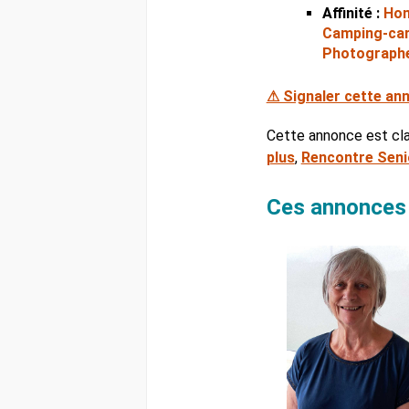
Affinité :
Ho
Camping-ca
Photograph
⚠ Signaler cette an
Cette annonce est cl
plus
,
Rencontre Senio
Ces annonces à