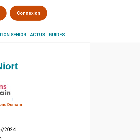
Connexion
ION SENIOR
ACTUS
GUIDES
iort
ons Demain
10//2024
m