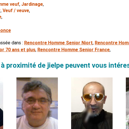
mme veuf
,
Jardinage
,
r
,
Veuf / veuve
,
e
,
nonce
assée dans :
Rencontre Homme Senior Niort
,
Rencontre Homm
r 70 ans et plus
,
Rencontre Homme Senior France
,
 proximité de jielpe peuvent vous intére