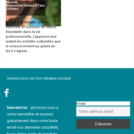
Moui45
Rencontre Femme 57 ans
Orléans
je suis une femme active,
optimiste et curieuse de nature.
Assistante dans la vie
professionnelle, j'apprécie tout
autant les activités culturelles que
le ressourcement au grand air.
Qu'il s'agisse...
Suivez-nous sur nos réseaux sociaux
Email
Newsletter
: abonnez-vous à
notre newsletter et recevez
gratuitement dans votre boite
email nos dernières actualités,
bons plans, tests de produits,