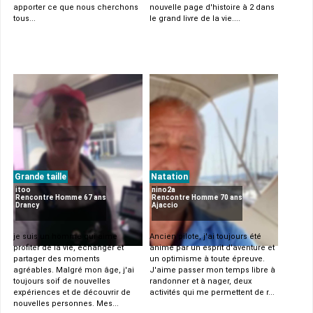
apporter ce que nous cherchons
nouvelle page d'histoire à 2 dans
tous...
le grand livre de la vie....
Grande taille
Natation
itoo
nino2a
Rencontre Homme 67 ans
Rencontre Homme 70 ans
Drancy
Ajaccio
je suis un homme qui aime
Ancien pilote, j'ai toujours été
profiter de la vie, échanger et
animé par un esprit d'aventure et
partager des moments
un optimisme à toute épreuve.
agréables. Malgré mon âge, j'ai
J'aime passer mon temps libre à
toujours soif de nouvelles
randonner et à nager, deux
expériences et de découvrir de
activités qui me permettent de r...
nouvelles personnes. Mes...