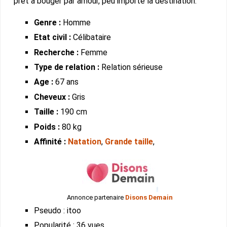
prêt à bouger par amour, peu importe la destination.
Genre :
Homme
Etat civil :
Célibataire
Recherche :
Femme
Type de relation :
Relation sérieuse
Age :
67 ans
Cheveux :
Gris
Taille :
190 cm
Poids :
80 kg
Affinité :
Natation
,
Grande taille
,
Annonce partenaire
Disons Demain
Pseudo : itoo
Popularité : 36 vues