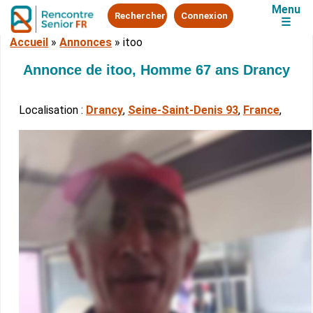
Menu
Rechercher
Connexion
☰
Accueil
»
Annonces
»
itoo
Annonce de itoo, Homme 67 ans Drancy
Localisation :
Drancy
,
Seine-Saint-Denis 93
,
France
,