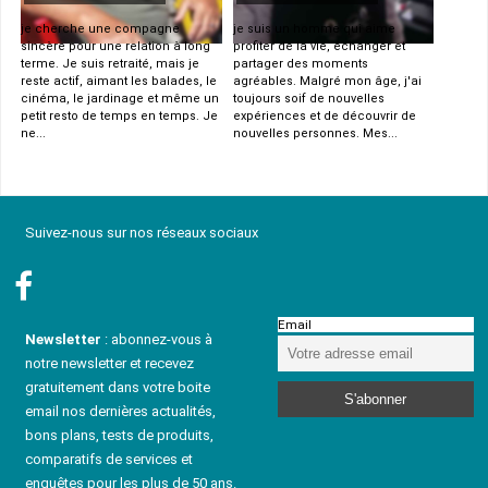
je cherche une compagne
je suis un homme qui aime
sincère pour une relation à long
profiter de la vie, échanger et
terme. Je suis retraité, mais je
partager des moments
reste actif, aimant les balades, le
agréables. Malgré mon âge, j'ai
cinéma, le jardinage et même un
toujours soif de nouvelles
petit resto de temps en temps. Je
expériences et de découvrir de
ne...
nouvelles personnes. Mes...
Suivez-nous sur nos réseaux sociaux
Email
Newsletter
: abonnez-vous à
notre newsletter et recevez
gratuitement dans votre boite
email nos dernières actualités,
bons plans, tests de produits,
comparatifs de services et
enquêtes pour les plus de 50 ans.