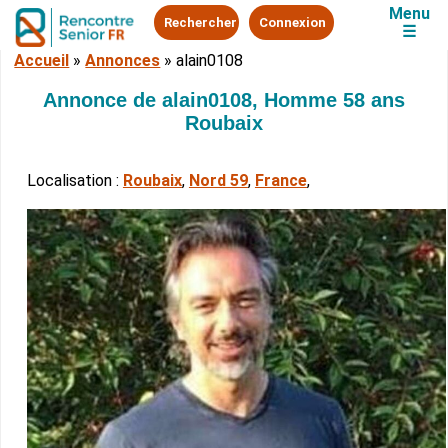
Menu
Rechercher
Connexion
☰
Accueil
»
Annonces
»
alain0108
Annonce de alain0108, Homme 58 ans
Roubaix
Localisation :
Roubaix
,
Nord 59
,
France
,