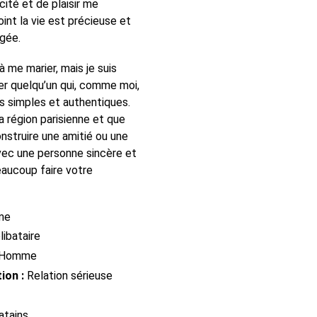
ité et de plaisir me
oint la vie est précieuse et
agée.
 me marier, mais je suis
er quelqu’un qui, comme moi,
s simples et authentiques.
a région parisienne et que
nstruire une amitié ou une
avec une personne sincère et
beaucoup faire votre
me
ibataire
Homme
ion :
Relation sérieuse
atains