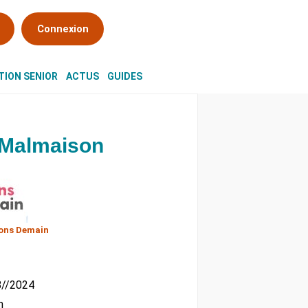
Connexion
ION SENIOR
ACTUS
GUIDES
-Malmaison
ons Demain
08//2024
m