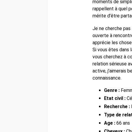
moments de simplic
rappellent à quel p
mérite d’être part
Je ne cherche pas à
ouverte à rencontr
apprécie les chose
Si vous êtes dans l
vous cherchez à co
relation sérieuse 
active, j’aimerais 
connaissance.
Genre :
Fem
Etat civil :
Cél
Recherche :
Type de relat
Age :
66 ans
Cheveux :
Ch