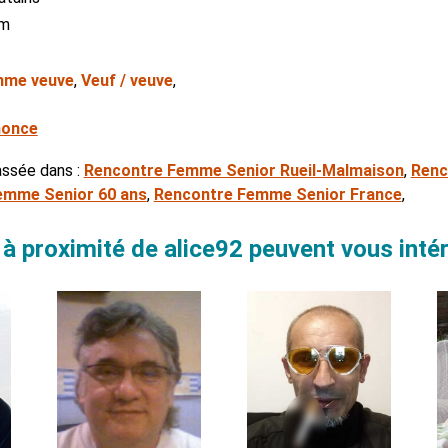
cm
me veuve
,
Veuf / veuve
,
nonce
assée dans :
Rencontre Femme Senior Rueil-Malmaison
,
Renc
emme Senior 60 ans
,
Rencontre Femme Senior France
,
à proximité de alice92 peuvent vous inté