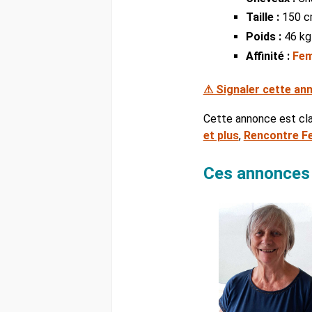
Taille :
150 
Poids :
46 kg
Affinité :
Fem
⚠ Signaler cette an
Cette annonce est cl
et plus
,
Rencontre F
Ces annonces 