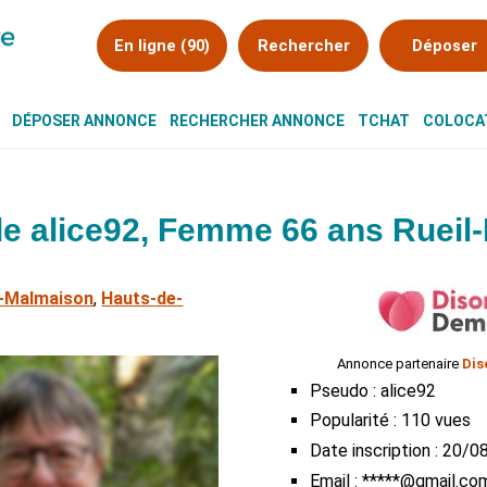
En ligne (90)
Rechercher
Déposer
DÉPOSER ANNONCE
RECHERCHER ANNONCE
TCHAT
COLOCAT
e alice92, Femme 66 ans Rueil
l-Malmaison
,
Hauts-de-
Annonce partenaire
Dis
Pseudo : alice92
Popularité : 110 vues
Date inscription : 20/
Email : *****@gmail.co