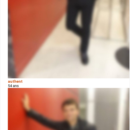
authent
54 ans