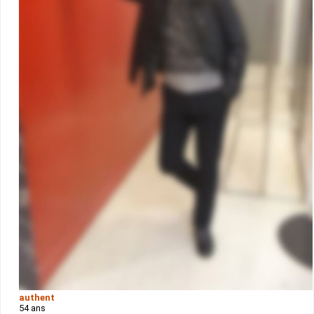
authent
54 ans