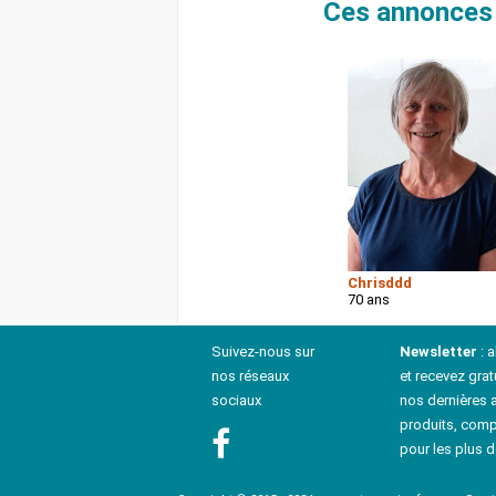
Ces annonces 
Chrisddd
70 ans
Suivez-nous sur
Newsletter
: 
nos réseaux
et recevez grat
sociaux
nos dernières a
produits, comp
pour les plus d