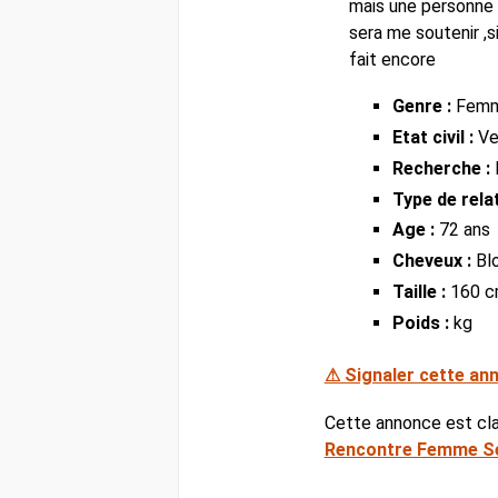
mais une personne 
sera me soutenir ,
fait encore
Genre :
Fem
Etat civil :
Ve
Recherche :
Type de relat
Age :
72 ans
Cheveux :
Bl
Taille :
160 
Poids :
kg
⚠ Signaler cette an
Cette annonce est cl
Rencontre Femme Se