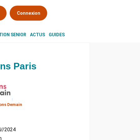
Connexion
ION SENIOR
ACTUS
GUIDES
ns Paris
ons Demain
04//2024
m