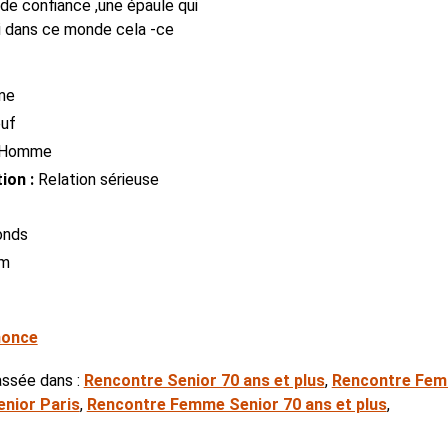
de confiance ,une épaule qui
si dans ce monde cela -ce
me
uf
Homme
ion :
Relation sérieuse
onds
cm
nonce
assée dans :
Rencontre Senior 70 ans et plus
,
Rencontre Fem
nior Paris
,
Rencontre Femme Senior 70 ans et plus
,