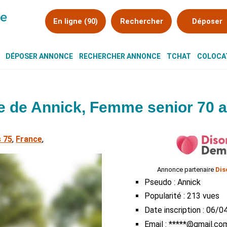
En ligne (90)
Rechercher
Déposer
DÉPOSER ANNONCE
RECHERCHER ANNONCE
TCHAT
COLOCAT
 de Annick, Femme senior 70 a
s 75
,
France
,
Annonce partenaire
Dis
Pseudo : Annick
Popularité : 213 vues
Date inscription : 06/
Email : *****@gmail.co