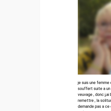
je suis une femme q
souffert suite a un
veuvage , donc j,ai
remettre , la solitu
demande pas a ce q