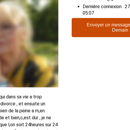
Dernière connexion : 
05:07
Envoyer un message
Demain
ui dans sa vie a trop
 divorce , et ensuite un
 bien de la peine a m,en
de et bien,c,est dur , je ne
ue l,on soit 24heures sur 24