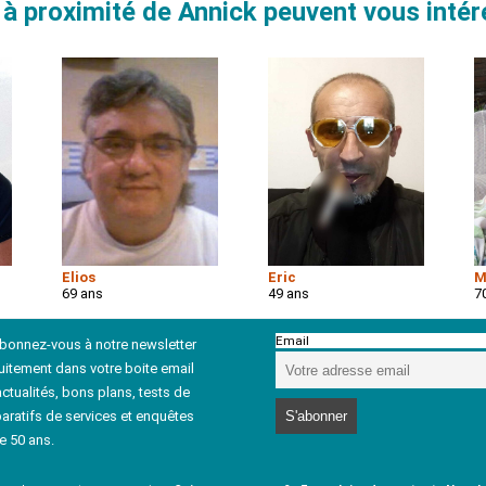
à proximité de Annick peuvent vous intér
Elios
Eric
M
69 ans
49 ans
7
Email
abonnez-vous à notre newsletter
uitement dans votre boite email
ctualités, bons plans, tests de
aratifs de services et enquêtes
e 50 ans.