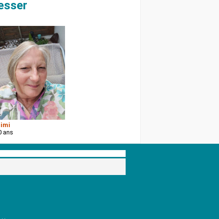
esser
imi
0 ans