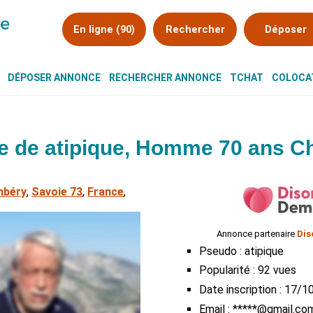
En ligne (90)
Rechercher
Déposer
DÉPOSER ANNONCE
RECHERCHER ANNONCE
TCHAT
COLOCAT
 de atipique, Homme 70 ans 
mbéry
,
Savoie 73
,
France
,
Annonce partenaire
Dis
Pseudo : atipique
Popularité : 92 vues
Date inscription : 17/
Email : *****@gmail.co