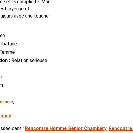
sse et la complicité. Mon
 est joyeuse et
oujours avec une touche
me
ibataire
Femme
ion :
Relation sérieuse
s
cm
téraire
,
nonce
assée dans :
Rencontre Homme Senior Chambéry
,
Rencontre