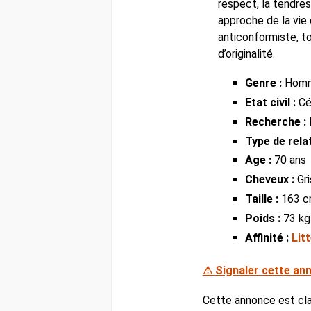
respect, la tendre
approche de la vie
anticonformiste, t
d’originalité.
Genre :
Hom
Etat civil :
Cél
Recherche :
Type de relat
Age :
70 ans
Cheveux :
Gri
Taille :
163 
Poids :
73 kg
Affinité :
Lit
⚠ Signaler cette an
Cette annonce est cl