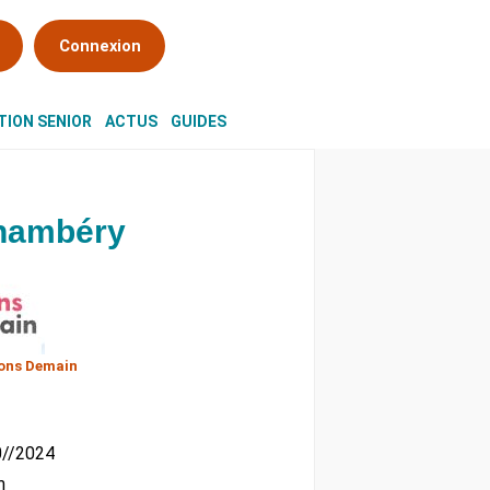
Connexion
ION SENIOR
ACTUS
GUIDES
Chambéry
ons Demain
10//2024
m