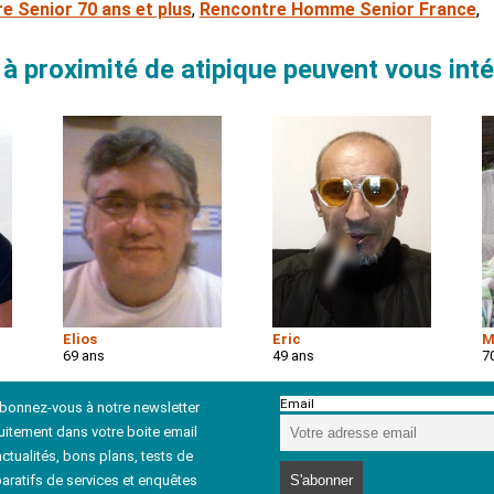
e Senior 70 ans et plus
,
Rencontre Homme Senior France
,
à proximité de atipique peuvent vous int
Elios
Eric
M
69 ans
49 ans
7
Email
abonnez-vous à notre newsletter
uitement dans votre boite email
ctualités, bons plans, tests de
aratifs de services et enquêtes