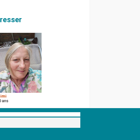
éresser
imi
0 ans