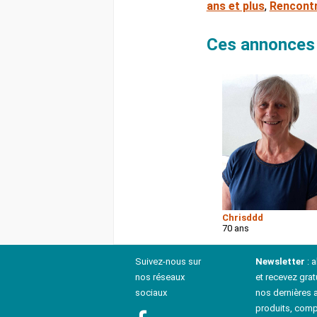
ans et plus
,
Rencontr
Ces annonces 
Chrisddd
70 ans
Suivez-nous sur
Newsletter
: 
nos réseaux
et recevez grat
sociaux
nos dernières a
produits, comp