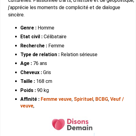
culturelles. Passionnée d’arts, d’histoire et de géopolitique,
j’apprécie les moments de complicité et de dialogue
sincère.
Genre :
Homme
Etat civil :
Célibataire
Recherche :
Femme
Type de relation :
Relation sérieuse
Age :
76 ans
Cheveux :
Gris
Taille :
168 cm
Poids :
90 kg
Affinité :
Femme veuve
,
Spirituel
,
BCBG
,
Veuf /
veuve
,