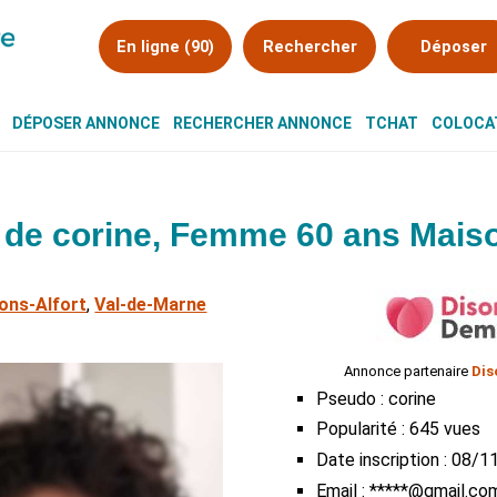
En ligne (90)
Rechercher
Déposer
DÉPOSER ANNONCE
RECHERCHER ANNONCE
TCHAT
COLOCAT
de corine, Femme 60 ans Maiso
ons-Alfort
,
Val-de-Marne
Annonce partenaire
Dis
Pseudo : corine
Popularité : 645 vues
Date inscription : 08/
Email : *****@gmail.co