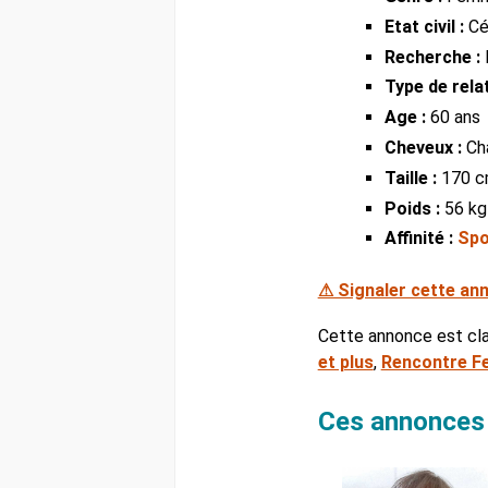
Etat civil :
Cél
Recherche :
Type de relat
Age :
60 ans
Cheveux :
Ch
Taille :
170 
Poids :
56 kg
Affinité :
Spo
⚠ Signaler cette an
Cette annonce est cl
et plus
,
Rencontre F
Ces annonces 