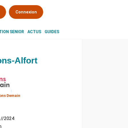
Connexion
ION SENIOR
ACTUS
GUIDES
ns-Alfort
ons Demain
11//2024
m