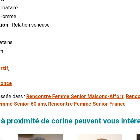
ibataire
Homme
ion :
Relation sérieuse
atains
cm
rtif
,
nonce
assée dans :
Rencontre Femme Senior Maisons-Alfort
,
Renco
emme Senior 60 ans
,
Rencontre Femme Senior France
,
à proximité de corine peuvent vous intér