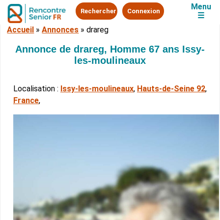
Menu
Rechercher
Connexion
☰
Accueil
»
Annonces
»
drareg
Annonce de drareg, Homme 67 ans Issy-
les-moulineaux
Localisation :
Issy-les-moulineaux
,
Hauts-de-Seine 92
,
France
,