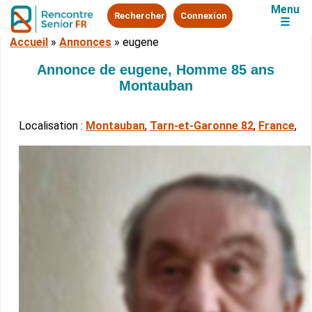
Menu
Rechercher
Connexion
☰
Accueil
»
Annonces
»
eugene
Annonce de eugene, Homme 85 ans
Montauban
Localisation :
Montauban
,
Tarn-et-Garonne 82
,
France
,