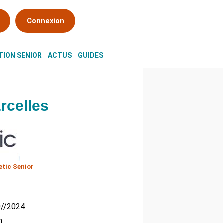
Connexion
ION SENIOR
ACTUS
GUIDES
rcelles
tic Senior
10//2024
m