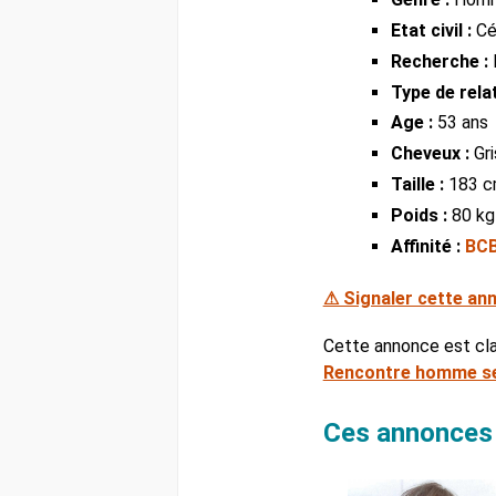
Etat civil :
Cél
Recherche :
Type de relat
Age :
53 ans
Cheveux :
Gri
Taille :
183 
Poids :
80 kg
Affinité :
BC
⚠ Signaler cette an
Cette annonce est cl
Rencontre homme se
Ces annonces à