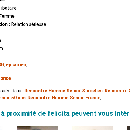
ibataire
Femme
ion :
Relation sérieuse
s
cm
BG
,
épicurien
,
nonce
assée dans :
Rencontre Homme Senior Sarcelles
,
Rencontre 
nior 50 ans
,
Rencontre Homme Senior France
,
 proximité de felicita peuvent vous inté