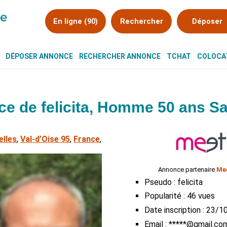
En ligne (90)
Rechercher
Déposer
DÉPOSER ANNONCE
RECHERCHER ANNONCE
TCHAT
COLOCAT
e de felicita, Homme 50 ans Sa
elles
,
Val-d’Oise 95
,
France
,
Annonce partenaire
Mee
Pseudo : felicita
Popularité : 46 vues
Date inscription : 23/
Email : *****@gmail.co