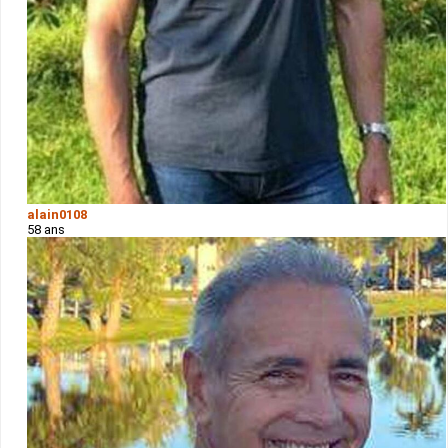
alain0108
58 ans