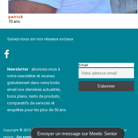
patrick
70 ans
Suivez-nous sur nos réseaux sociaux
Email
Newsletter
: abonnez-vous à
notre newsletter et recevez
gratuitement dans votre boite
email nos dernières actualités,
bons plans, tests de produits,
comparatifs de services et
enquêtes pour les plus de 50 ans.
Copyright © 2015 - 2024 rencontresenior-fr.com - Service de rencontre pour
Envoyer un message sur Meetic Senior
senior -
Qui sommes-nous ?
-
Formulaire de contact
-
Newsletter