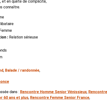
, et en quête de complicité,
us connaître.
me
ibataire
Femme
ion :
Relation sérieuse
onds
cm
nd
,
Balade / randonnée
,
nonce
assée dans :
Rencontre Homme Senior Vénissieux
,
Rencontre
r 60 ans et plus
,
Rencontre Femme Senior France
,