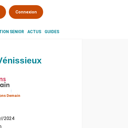
Connexion
ION SENIOR
ACTUS
GUIDES
énissieux
ons Demain
09//2024
m