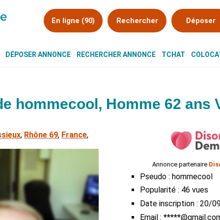
En ligne (90)
Rechercher
Déposer
DÉPOSER ANNONCE
RECHERCHER ANNONCE
TCHAT
COLOCAT
de hommecool, Homme 62 ans V
ssieux
,
Rhône 69
,
France
,
Annonce partenaire
Dis
Pseudo : hommecool
Popularité : 46 vues
Date inscription : 20/
Email : *****@gmail.co