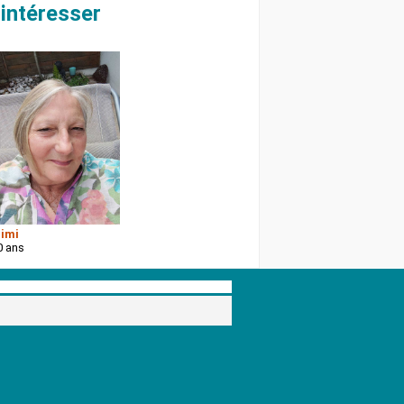
intéresser
imi
0 ans