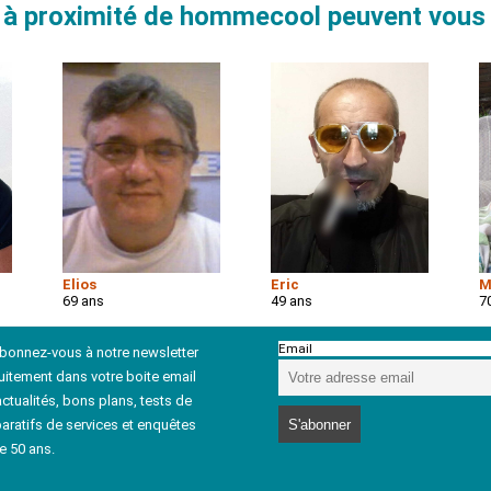
à proximité de hommecool peuvent vous 
Elios
Eric
M
69 ans
49 ans
7
Email
abonnez-vous à notre newsletter
uitement dans votre boite email
ctualités, bons plans, tests de
aratifs de services et enquêtes
e 50 ans.