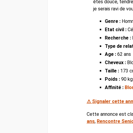
êtes douce, tendre
je serais ravi de vo
Genre :
Hom
Etat civil :
Cél
Recherche :
Type de relat
Age :
62 ans
Cheveux :
Bl
Taille :
173 
Poids :
90 kg
Affinité :
Blo
⚠ Signaler cette an
Cette annonce est cl
ans
,
Rencontre Senio