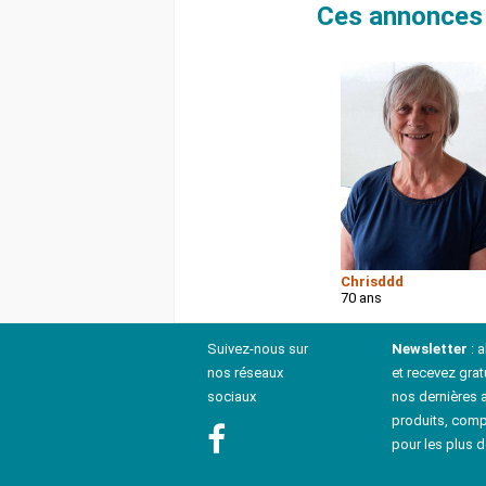
Ces annonces 
Chrisddd
70 ans
Suivez-nous sur
Newsletter
: 
nos réseaux
et recevez grat
sociaux
nos dernières a
produits, comp
pour les plus d