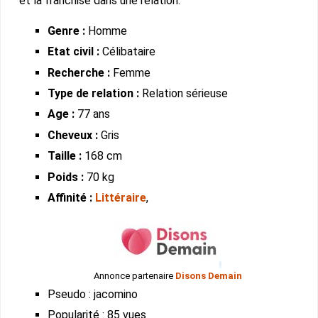
et la franchise dans une relation.
Genre :
Homme
Etat civil :
Célibataire
Recherche :
Femme
Type de relation :
Relation sérieuse
Age :
77 ans
Cheveux :
Gris
Taille :
168 cm
Poids :
70 kg
Affinité :
Littéraire
,
Annonce partenaire
Disons Demain
Pseudo : jacomino
Popularité : 85 vues