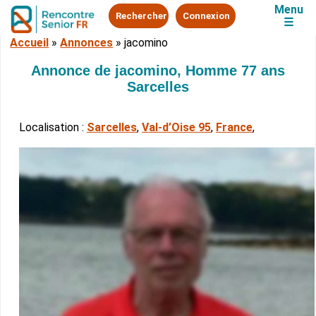
Menu
Rechercher
Connexion
☰
Accueil
»
Annonces
»
jacomino
Annonce de jacomino, Homme 77 ans
Sarcelles
Localisation :
Sarcelles
,
Val-d’Oise 95
,
France
,