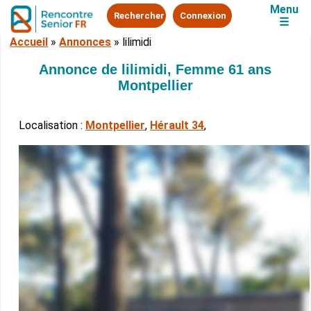
Menu
Rechercher
Connexion
☰
Accueil
»
Annonces
»
lilimidi
Annonce de lilimidi, Femme 61 ans
Montpellier
Localisation :
Montpellier
,
Hérault 34
,