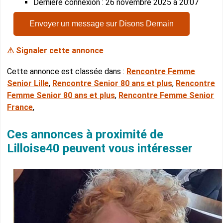
Dernière connexion : 26 novembre 2025 à 20:07
Envoyer un message sur Disons Demain
⚠ Signaler cette annonce
Cette annonce est classée dans :
Rencontre Femme
Senior Lille
,
Rencontre Senior 80 ans et plus
,
Rencontre
Femme Senior 80 ans et plus
,
Rencontre Femme Senior
France
,
Ces annonces à proximité de
Lilloise40 peuvent vous intéresser