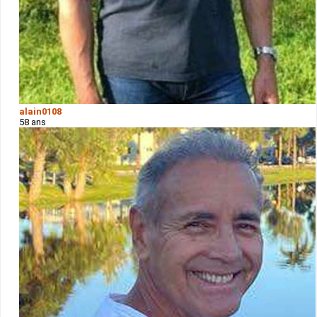
alain0108
58 ans