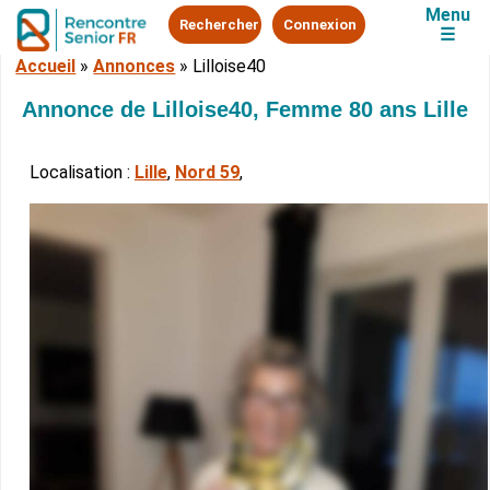
Menu
Rechercher
Connexion
☰
Accueil
»
Annonces
»
Lilloise40
Annonce de Lilloise40, Femme 80 ans Lille
Localisation :
Lille
,
Nord 59
,