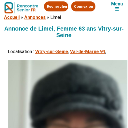
Menu
Rechercher
Connexion
☰
Accueil
»
Annonces
»
Limei
Annonce de Limei, Femme 63 ans Vitry-sur-
Seine
Localisation :
Vitry-sur-Seine
,
Val-de-Marne 94
,