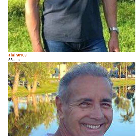
alain0108
58 ans