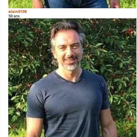
alain0108
58 ans