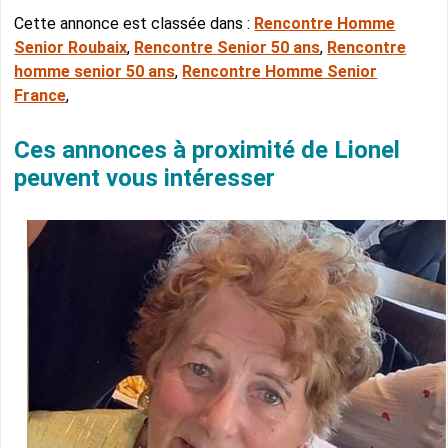
Cette annonce est classée dans :
Rencontre Homme
Senior Roubaix
,
Rencontre Senior 50 ans
,
Rencontre
homme senior 50 ans
,
Rencontre Homme Senior
France
,
Ces annonces à proximité de Lionel
peuvent vous intéresser