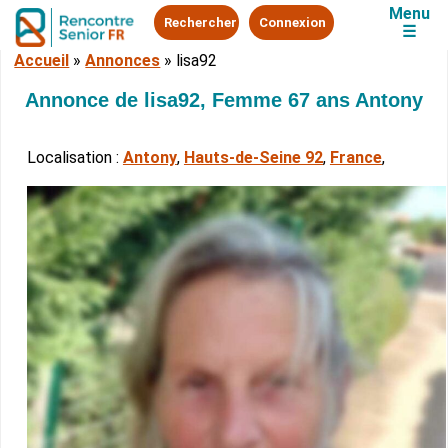
Menu
Rechercher
Connexion
☰
Accueil
»
Annonces
»
lisa92
Annonce de lisa92, Femme 67 ans Antony
Localisation :
Antony
,
Hauts-de-Seine 92
,
France
,